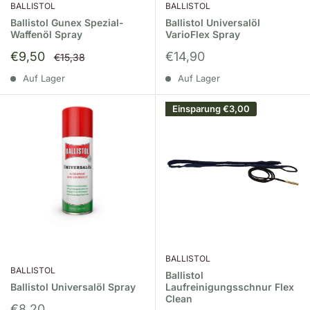
BALLISTOL
BALLISTOL
Ballistol Gunex Spezial-
Ballistol Universalöl
Waffenöl Spray
VarioFlex Spray
Sonderpreis
Sonderpreis
€9,50
€14,90
Normalpreis
€15,38
Auf Lager
Auf Lager
Einsparung
€3,00
BALLISTOL
BALLISTOL
Ballistol
Ballistol Universalöl Spray
Laufreinigungsschnur Flex
Clean
Sonderpreis
€8,20