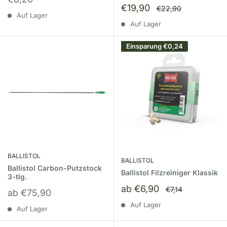
Sonderpreis
€19,90
Normalpreis
€22,90
Auf Lager
Auf Lager
Einsparung
€0,24
BALLISTOL
BALLISTOL
Ballistol Carbon-Putzstock
Ballistol Filzreiniger Klassik
3-tlg.
Sonderpreis
ab €6,90
Normalpreis
€7,14
Sonderpreis
ab €75,90
Auf Lager
Auf Lager