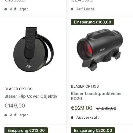
Auf Lager
Auf Lager
Einsparung
€163,00
BLASER OPTICS
BLASER OPTICS
Blaser Leuchtpunktvisier
Blaser Flip Cover Objektiv
RD20
Sonderpreis
€149,00
Sonderpreis
€929,00
Normalpreis
€1.092,00
Auf Lager
Ausverkauft
Einsparung
€213,00
Einsparung
€220,00