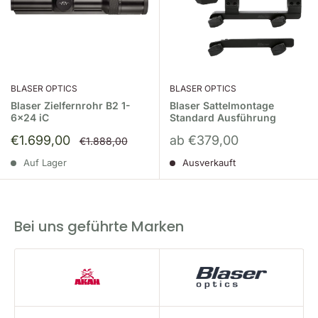
BLASER OPTICS
BLASER OPTICS
Blaser Zielfernrohr B2 1-
Blaser Sattelmontage
6x24 iC
Standard Ausführung
Sonderpreis
Sonderpreis
€1.699,00
ab €379,00
Normalpreis
€1.888,00
Auf Lager
Ausverkauft
Bei uns geführte Marken