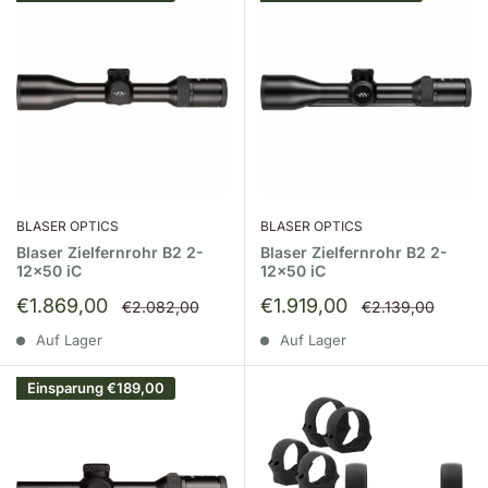
BLASER OPTICS
BLASER OPTICS
Blaser Zielfernrohr B2 2-
Blaser Zielfernrohr B2 2-
12x50 iC
12x50 iC
Sonderpreis
Sonderpreis
€1.869,00
€1.919,00
Normalpreis
Normalpreis
€2.082,00
€2.139,00
Auf Lager
Auf Lager
Einsparung
€189,00