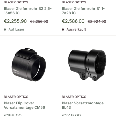
BLASER OPTICS
BLASER OPTICS
Blaser Zielfernrohr B2 2,5-
Blaser Zielfernrohr B1 1-
15x56 iC
7x28 iC
Sonderpreis
Sonderpreis
€2.255,90
€2.586,00
Normalpreis
Normalpreis
€2.256,00
€2.924,00
Auf Lager
Ausverkauft
BLASER OPTICS
BLASER OPTICS
Blaser Flip Cover
Blaser Vorsatzmontage
Vorsatzmontage CM56
BL43
Sonderpreis
Sonderpreis
€199,00
€249,00