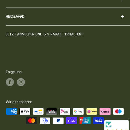
einem Erlebnis wird.
Impressum
HEIDEJAGD
AGBs
Datenschutz
Über uns
JETZT ANMELDEN UND 5 % RABATT ERHALTEN!
Widerruf
FAQs
Zahlung- & Versandbedingungen
Jagdblog
Rückversand & Umtausch
Kontakt
Vertrag widerrufen
Folge uns
Wir akzeptieren