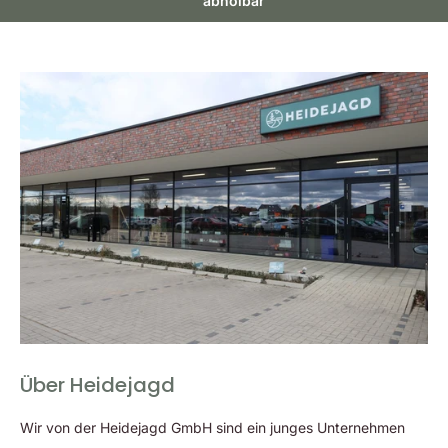
abholbar
wiederholgenaue Vorsatzmontagen, hydrophobe
Linsenbeschichtung, Stickstofffüllung und eine
Wasserdichtigkeit bis vier Meter sind weitere Features dieser
hochwertigen Spezialisten, die sich besonders gut für die
Nachtjagd auf Schwarzwild eignen. Alle Modelle der Blaser B
Baureihe sind mit Innenschiene oder 30-Millimeter-Mittelrohr
erhältlich. So besteht Kompatibilität mit jedem Waffenfabrikat
und -typ.
Features
6-fach Zoom
Optimiert für Vorsatzoptik – kompakt und robust
Feines Tages-Leuchtabsehen (Fiberoptik) in der zweiten
Bildebene
94 / 92 % Tag- / Nachttransmission
Smart Lens Protection (SLP) – hydrophobe
Über Heidejagd
Linsenbeschichtung
Wir von der Heidejagd GmbH sind ein junges Unternehmen
30 mm Mittelrohr / Innenschiene wahlweise