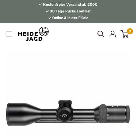
Direkt
✓ Kostenfreier Versand ab 200€
zum
✓ 30 Tage Rückgabefrist
✓ Online & In der Filiale
Inhalt
Heidejagd
0