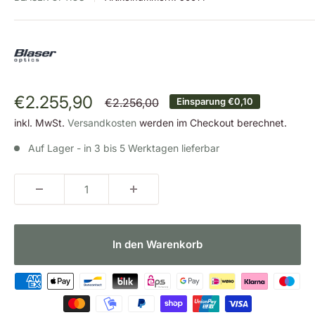
Sonderpreis
€2.255,90
Normalpreis
€2.256,00
Einsparung
€0,10
inkl. MwSt.
Versandkosten
werden im Checkout berechnet.
Auf Lager - in 3 bis 5 Werktagen lieferbar
In den Warenkorb