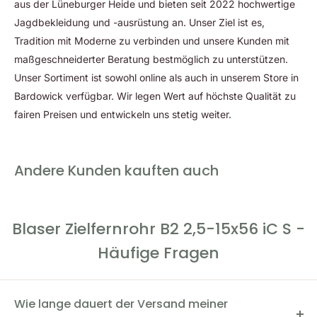
aus der Lüneburger Heide und bieten seit 2022 hochwertige
Parallaxeausgleich, fühlbare Rast bei 100 m (nur bei B2
Jagdbekleidung und -ausrüstung an. Unser Ziel ist es,
2.5-15x56 iC)
Tradition mit Moderne zu verbinden und unsere Kunden mit
Stufenlose Einstellung der Leuchtinten­sität
maßgeschneiderter Beratung bestmöglich zu unterstützen.
Gummierter Varioring
Unser Sortiment ist sowohl online als auch in unserem Store in
90 mm Augenabstand
Bardowick verfügbar. Wir legen Wert auf höchste Qualität zu
fairen Preisen und entwickeln uns stetig weiter.
Stickstoffgefüllt, 4 m wasserdicht
Made in Germany
Technische Daten
Andere Kunden kauften auch
Vergrößerung: 2,5 - 15x
Wirksamer Objektivdurchmesser: 24,5 - 56 mm
Blaser Zielfernrohr B2 2,5-15x56 iC S -
Austrittspupille: 9,8 - 3,7 mm
Augenabstand: 90 mm
Häufige Fragen
Dioptrienausgleich: -3 /+2 dpt
Sehfeld auf 100m: 16 - 2,6 m
Wie lange dauert der Versand meiner
Stickstofffüllung: ja