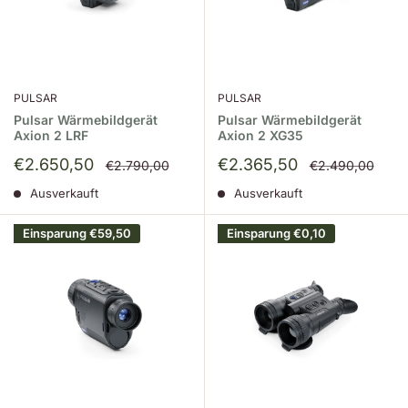
PULSAR
PULSAR
Pulsar Wärmebildgerät
Pulsar Wärmebildgerät
Axion 2 LRF
Axion 2 XG35
Sonderpreis
Sonderpreis
€2.650,50
€2.365,50
Normalpreis
Normalpreis
€2.790,00
€2.490,00
Ausverkauft
Ausverkauft
Einsparung
€59,50
Einsparung
€0,10