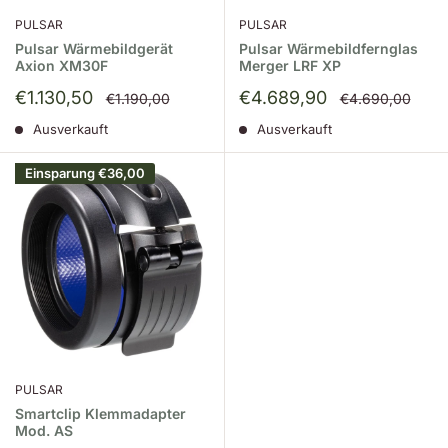
PULSAR
PULSAR
Pulsar Wärmebildgerät
Pulsar Wärmebildfernglas
Axion XM30F
Merger LRF XP
Sonderpreis
Sonderpreis
€1.130,50
€4.689,90
Normalpreis
Normalpreis
€1.190,00
€4.690,00
Ausverkauft
Ausverkauft
Einsparung
€36,00
PULSAR
Smartclip Klemmadapter
Mod. AS