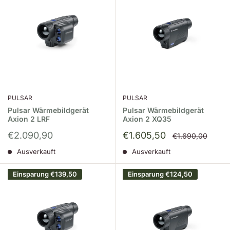
PULSAR
PULSAR
Pulsar Wärmebildgerät
Pulsar Wärmebildgerät
Axion 2 LRF
Axion 2 XQ35
Sonderpreis
Sonderpreis
€2.090,90
€1.605,50
Normalpreis
€1.690,00
Ausverkauft
Ausverkauft
Einsparung
€139,50
Einsparung
€124,50