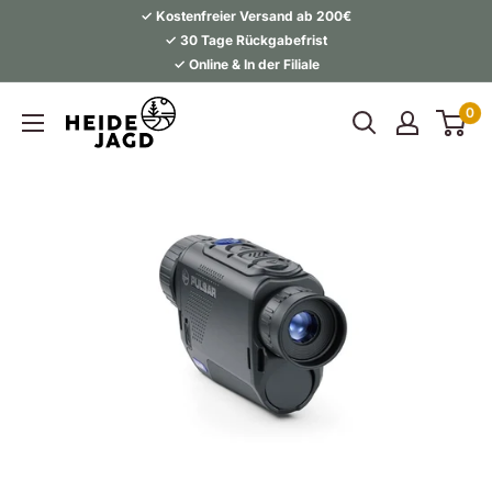
Direkt
✓ Kostenfreier Versand ab 200€
zum
✓ 30 Tage Rückgabefrist
✓ Online & In der Filiale
Inhalt
Heidejagd
0