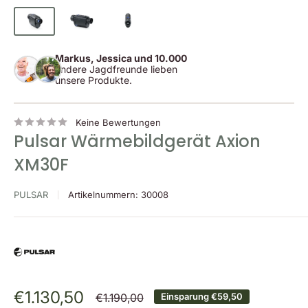
Markus, Jessica und 10.000
andere Jagdfreunde lieben
unsere Produkte.
Keine Bewertungen
Pulsar Wärmebildgerät Axion
XM30F
PULSAR
Artikelnummern:
30008
Sonderpreis
€1.130,50
Normalpreis
€1.190,00
Einsparung
€59,50