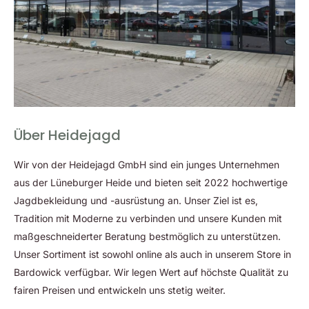
Das Gehäuse aus einer Magnesiumlegierung ist zudem IPX7
zertifiziert und somit wasserdicht und geschützt bei Stürzen,
Feuchtigkeit, Schmutz und extremen Temperaturen.
Ihre Vorteile im Überblick:
Wärmebildsensor mit 320×240 Pixeln und 12 µm Pixel
Pitch
Gehäuse aus Magnesiumlegierung
Über Heidejagd
Wasserdicht mit IPX7 Zertifizierung
Wir von der Heidejagd GmbH sind ein junges Unternehmen
Detektionsreichweite bis zu 1300 m
aus der Lüneburger Heide und bieten seit 2022 hochwertige
Integrierter Foto- und Videorekorder
Jagdbekleidung und -ausrüstung an. Unser Ziel ist es,
16 GB interner Speicher
Tradition mit Moderne zu verbinden und unsere Kunden mit
Weitwinkel-Okular
maßgeschneiderter Beratung bestmöglich zu unterstützen.
8 Farbpaletten
Unser Sortiment ist sowohl online als auch in unserem Store in
Bardowick verfügbar. Wir legen Wert auf höchste Qualität zu
Akkulaufzeit bis zu fünf Stunden
fairen Preisen und entwickeln uns stetig weiter.
Schnell austauschbarer Akku