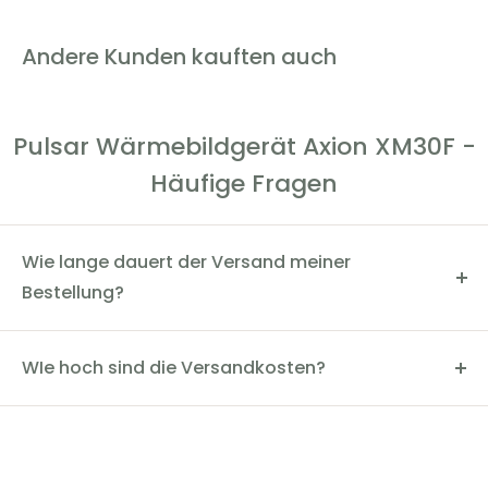
Lieferumfang: Wärmebildkamera, APS 3 Akku, Netzstecker,
USB Kabel, Tasche, Trageriemen, Kurzanleitung,
Andere Kunden kauften auch
Reinigungstuch für Optik
Pulsar Wärmebildgerät Axion XM30F -
Häufige Fragen
Wie lange dauert der Versand meiner
Bestellung?
Der Versand dauert in der Regel 2-4 Werktage. Du
kannst den Status deiner Bestellung über die
WIe hoch sind die Versandkosten?
Sendungsverfolgungsnummer einsehen.
Die Versandkosten innerhalb Deutschlands betragen
5,90€. Wir bieten eine versandkostenfreie Lieferung ab
200€ an.