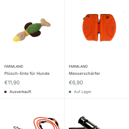
FARMLAND
FARMLAND
Plüsch-Ente für Hunde
Messerschärfer
Sonderpreis
Sonderpreis
€11,90
€6,90
Ausverkauft
Auf Lager