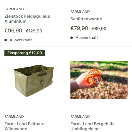
FARMLAND
FARMLAND
Zielstock Feldjagd aus
Schlittenwanne
Aluminium
Sonderpreis
€79,90
Normalpreis
€89,90
Sonderpreis
€96,90
Normalpreis
€129,90
Ausverkauft
Ausverkauft
Einsparung
€12,00
FARMLAND
FARMLAND
Farm-Land Faltbare
Farm-Land Bergehilfe-
Wildwanne
Umhängeleine