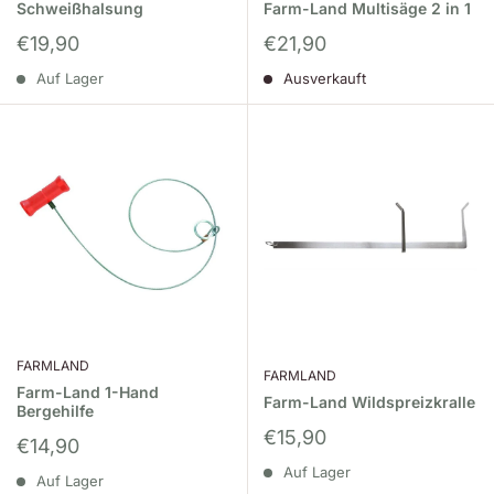
perfekten Werkzeuge und Ausrüstungen für Ihre
Schweißhalsung
Farm-Land Multisäge 2 in 1
landwirtschaftlichen Bedürfnisse.
Sonderpreis
Sonderpreis
€19,90
€21,90
Auf Lager
Ausverkauft
FARMLAND
FARMLAND
Farm-Land 1-Hand
Farm-Land Wildspreizkralle
Bergehilfe
Sonderpreis
€15,90
Sonderpreis
€14,90
Auf Lager
Auf Lager