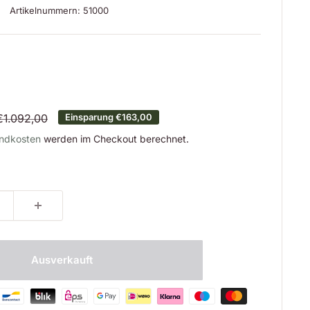
Artikelnummern:
51000
is
Normalpreis
€1.092,00
Einsparung
€163,00
ndkosten
werden im Checkout berechnet.
Ausverkauft