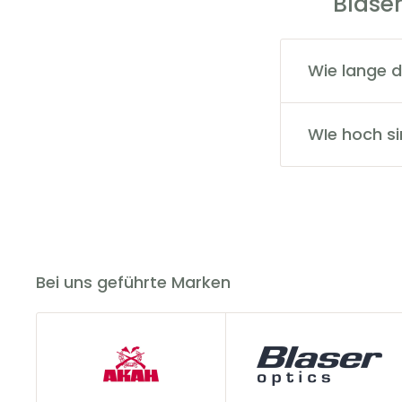
Blase
Wie lange d
Der Versand da
über die Send
WIe hoch s
Die Versandkos
versandkostenf
Bei uns geführte Marken