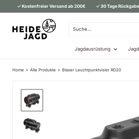
Direkt
✓ Kostenfreier Versand ab 200€
✓ 30 Tage Rückgabe
zum
Inhalt
Heidejagd
Jagdausrüstung
Jagd
Home
Alle Produkte
Blaser Leuchtpunktvisier RD20