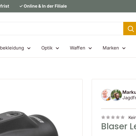
frist
✓ Online & In der Filiale
bekleidung
Optik
Waffen
Marken
Marku
Jagdf
Kei
Blaser 