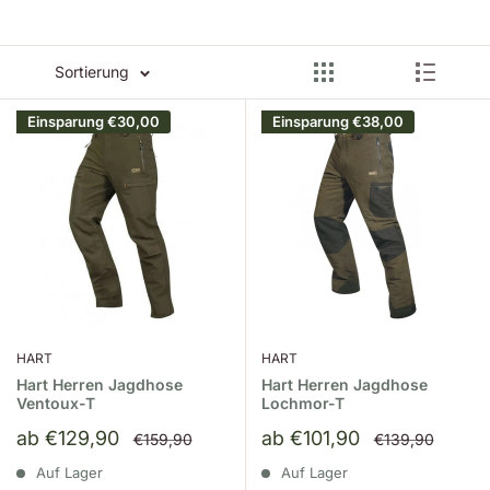
Sortierung
Einsparung
€30,00
Einsparung
€38,00
HART
HART
Hart Herren Jagdhose
Hart Herren Jagdhose
Ventoux-T
Lochmor-T
Sonderpreis
Sonderpreis
ab €129,90
ab €101,90
Normalpreis
Normalpreis
€159,90
€139,90
Auf Lager
Auf Lager