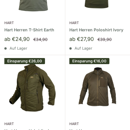
HART
HART
Hart Herren T-Shirt Earth
Hart Herren Poloshirt Ivory
Sonderpreis
Sonderpreis
ab €24,90
ab €27,90
Normalpreis
Normalpreis
€34,90
€39,90
Auf Lager
Auf Lager
Einsparung
€26,00
Einsparung
€16,00
HART
HART