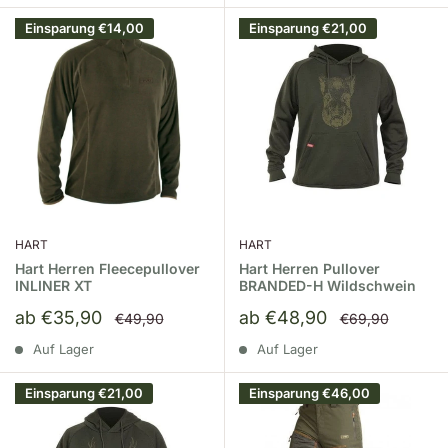
Einsparung
€14,00
Einsparung
€21,00
HART
HART
Hart Herren Fleecepullover
Hart Herren Pullover
INLINER XT
BRANDED-H Wildschwein
Sonderpreis
Sonderpreis
ab €35,90
ab €48,90
Normalpreis
Normalpreis
€49,90
€69,90
Auf Lager
Auf Lager
Einsparung
€21,00
Einsparung
€46,00