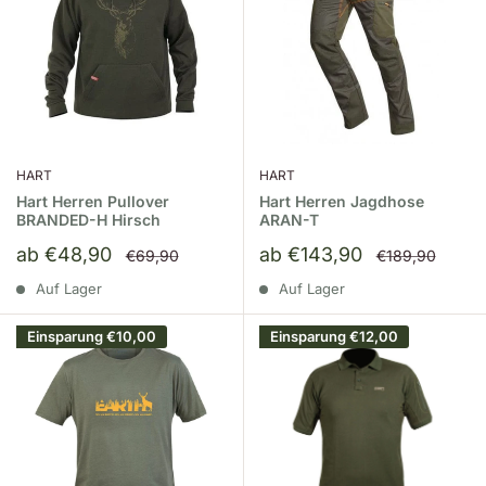
HART
HART
Hart Herren Pullover
Hart Herren Jagdhose
BRANDED-H Hirsch
ARAN-T
Sonderpreis
Sonderpreis
ab €48,90
ab €143,90
Normalpreis
Normalpreis
€69,90
€189,90
Auf Lager
Auf Lager
Einsparung
€10,00
Einsparung
€12,00