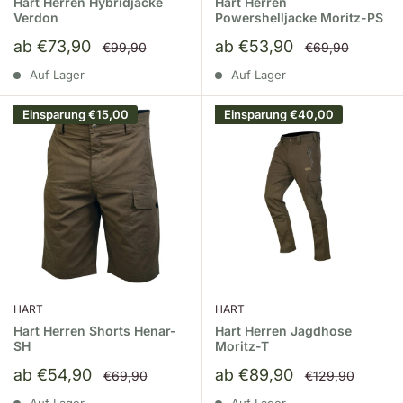
Hart Herren Hybridjacke
Hart Herren
Verdon
Powershelljacke Moritz-PS
Sonderpreis
Sonderpreis
ab €73,90
ab €53,90
Normalpreis
Normalpreis
€99,90
€69,90
Auf Lager
Auf Lager
Einsparung
€15,00
Einsparung
€40,00
HART
HART
Hart Herren Shorts Henar-
Hart Herren Jagdhose
SH
Moritz-T
Sonderpreis
Sonderpreis
ab €54,90
ab €89,90
Normalpreis
Normalpreis
€69,90
€129,90