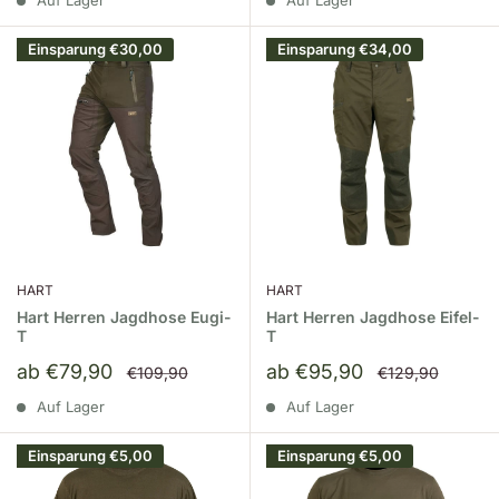
Auf Lager
Auf Lager
Einsparung
€30,00
Einsparung
€34,00
HART
HART
Hart Herren Jagdhose Eugi-
Hart Herren Jagdhose Eifel-
T
T
Sonderpreis
Sonderpreis
ab €79,90
ab €95,90
Normalpreis
Normalpreis
€109,90
€129,90
Auf Lager
Auf Lager
Einsparung
€5,00
Einsparung
€5,00