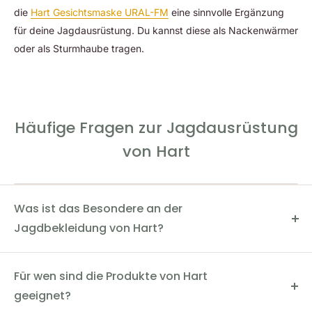
die
Hart Gesichtsmaske URAL-FM
eine sinnvolle Ergänzung
für deine Jagdausrüstung. Du kannst diese als Nackenwärmer
oder als Sturmhaube tragen.
Häufige Fragen zur Jagdausrüstung
von Hart
Was ist das Besondere an der
Jagdbekleidung von Hart?
Das Besondere an der Jagdbekleidung von Hart ist die
exzellente Qualität und das innovative Design. Alle
Für wen sind die Produkte von Hart
Produkte werden in Zusammenarbeit mit Jägern
geeignet?
entwickelt und sind dadurch auffallend funktional. Das