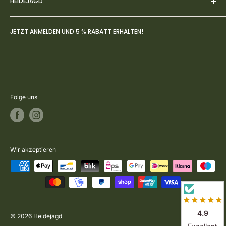
HEIDEJAGD
AGBs
Datenschutz
Über uns
JETZT ANMELDEN UND 5 % RABATT ERHALTEN!
Widerruf
FAQs
Zahlung- & Versandbedingungen
Jagdblog
Rückversand & Umtausch
Kontakt
Vertrag widerrufen
Folge uns
Wir akzeptieren
4.9
© 2026 Heidejagd