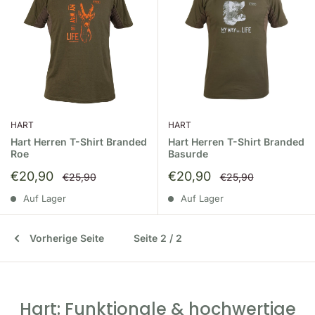
HART
HART
Hart Herren T-Shirt Branded
Hart Herren T-Shirt Branded
Roe
Basurde
Sonderpreis
Sonderpreis
€20,90
€20,90
Normalpreis
Normalpreis
€25,90
€25,90
Auf Lager
Auf Lager
Vorherige Seite
Seite 2 / 2
Hart: Funktionale & hochwertige