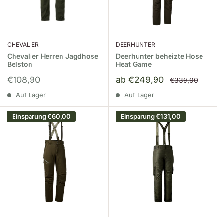
CHEVALIER
DEERHUNTER
Chevalier Herren Jagdhose
Deerhunter beheizte Hose
Belston
Heat Game
Sonderpreis
Sonderpreis
€108,90
ab €249,90
Normalpreis
€339,90
Auf Lager
Auf Lager
Einsparung
€60,00
Einsparung
€131,00