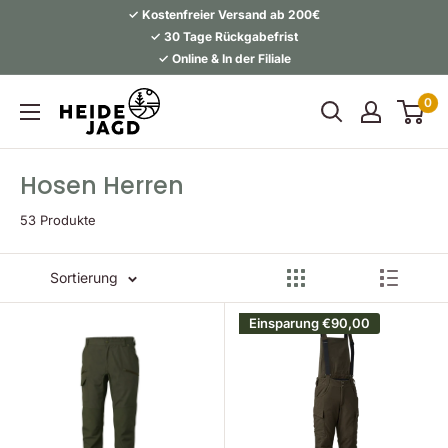
Direkt
✓ Kostenfreier Versand ab 200€
zum
✓ 30 Tage Rückgabefrist
✓ Online & In der Filiale
Inhalt
Heidejagd
0
Hosen Herren
53 Produkte
Sortierung
Einsparung
€90,00