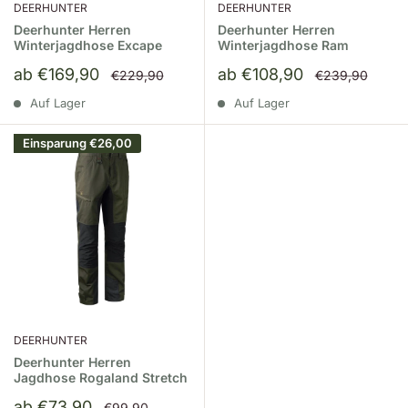
DEERHUNTER
DEERHUNTER
Deerhunter Herren
Deerhunter Herren
Winterjagdhose Excape
Winterjagdhose Ram
Sonderpreis
Sonderpreis
ab €169,90
ab €108,90
Normalpreis
Normalpreis
€229,90
€239,90
Auf Lager
Auf Lager
Einsparung
€26,00
DEERHUNTER
Deerhunter Herren
Jagdhose Rogaland Stretch
Sonderpreis
ab €73,90
Normalpreis
€99,90