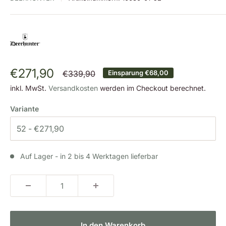
Sonderpreis
€271,90
Normalpreis
€339,90
Einsparung
€68,00
inkl. MwSt.
Versandkosten
werden im Checkout berechnet.
Variante
Auf Lager - in 2 bis 4 Werktagen lieferbar
In den Warenkorb