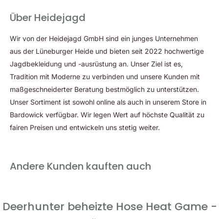
Eigenschaften der Deerhunter Hose Heat
Über Heidejagd
Game:
Wir von der Heidejagd GmbH sind ein junges Unternehmen
Integrierte Wärmefunktion
aus der Lüneburger Heide und bieten seit 2022 hochwertige
DEER-TEX® Performance Shell Membrane
Jagdbekleidung und -ausrüstung an. Unser Ziel ist es,
Tradition mit Moderne zu verbinden und unsere Kunden mit
Wasser- und winddicht
maßgeschneiderter Beratung bestmöglich zu unterstützen.
Wassersäule: 10.000 mm
Unser Sortiment ist sowohl online als auch in unserem Store in
Atmungsaktivität: 8.000 g/m²/24h
Bardowick verfügbar. Wir legen Wert auf höchste Qualität zu
Weiches und geräuscharmes Material
fairen Preisen und entwickeln uns stetig weiter.
3 Heizstufen
Heizelemente an Oberschenkeln und Rückenlatz
Andere Kunden kauften auch
EIN/AUS-Taste in der rechten Schenkeltasche
Belüftungsreißverschlüsse an Beinen hinten
Mesh-Ösen zur Belüftung
Deerhunter beheizte Hose Heat Game -
Vorgeformte Knie