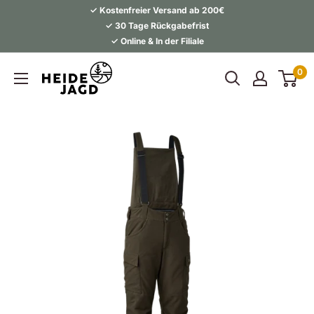
Direkt
✓ Kostenfreier Versand ab 200€
zum
✓ 30 Tage Rückgabefrist
✓ Online & In der Filiale
Inhalt
Heidejagd
0