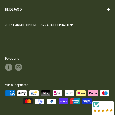
einem Erlebnis wird.
Impressum
HEIDEJAGD
AGBs
Datenschutz
Über uns
JETZT ANMELDEN UND 5 % RABATT ERHALTEN!
Widerruf
FAQs
Zahlung- & Versandbedingungen
Jagdblog
Rückversand & Umtausch
Kontakt
Vertrag widerrufen
Folge uns
Wir akzeptieren