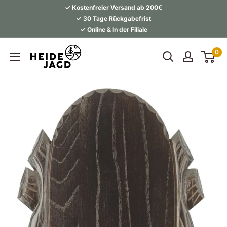
Direkt
✓ Kostenfreier Versand ab 200€
zum
✓ 30 Tage Rückgabefrist
✓ Online & In der Filiale
Inhalt
Heidejagd
0