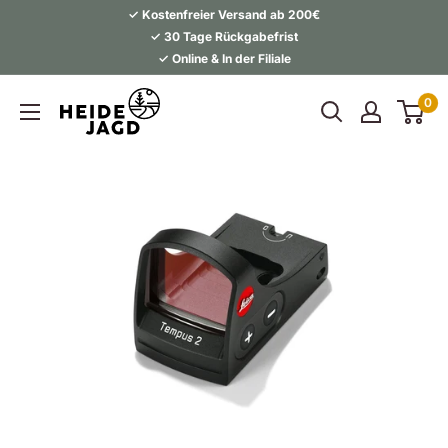
Direkt
✓ Kostenfreier Versand ab 200€
zum
✓ 30 Tage Rückgabefrist
✓ Online & In der Filiale
Inhalt
Heidejagd
0