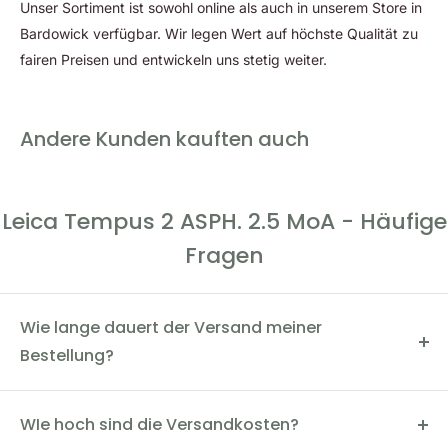
Unser Sortiment ist sowohl online als auch in unserem Store in
mm) und zwei Torx-Montageschrauben (T10). Das
Bardowick verfügbar. Wir legen Wert auf höchste Qualität zu
Rotpunktvisier ist mit oder ohne Montage für eine Picatinny-
fairen Preisen und entwickeln uns stetig weiter.
Schiene erhältlich. Bei letzterer Option werden die
Befestigungsteile mitgeliefert.
Andere Kunden kauften auch
Leica Tempus 2 ASPH. 2.5 MoA - Häufige
Fragen
Wie lange dauert der Versand meiner
Bestellung?
Der Versand dauert in der Regel 2-4 Werktage. Du
kannst den Status deiner Bestellung über die
WIe hoch sind die Versandkosten?
Sendungsverfolgungsnummer einsehen.