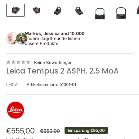
Markus, Jessica und 10.000
andere Jagdfreunde lieben
unsere Produkte.
Keine Bewertungen
Leica Tempus 2 ASPH. 2.5 MoA
LEICA
Artikelnummern:
51001-01
Sonderpreis
€555,00
Normalpreis
€650,00
Einsparung
€95,00