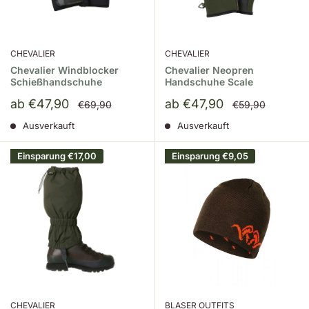
CHEVALIER
CHEVALIER
Chevalier Windblocker
Chevalier Neopren
Schießhandschuhe
Handschuhe Scale
Sonderpreis
Sonderpreis
ab €47,90
ab €47,90
Normalpreis
Normalpreis
€69,90
€59,90
Ausverkauft
Ausverkauft
Einsparung
€17,00
Einsparung
€9,05
CHEVALIER
BLASER OUTFITS