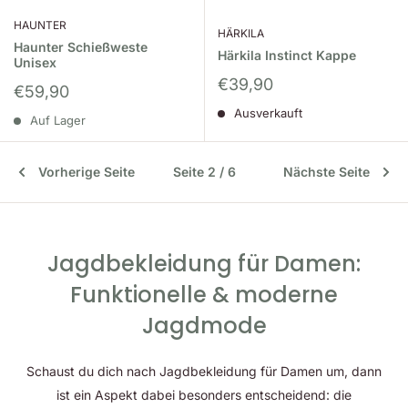
HAUNTER
HÄRKILA
Haunter Schießweste
Härkila Instinct Kappe
Unisex
Sonderpreis
€39,90
Sonderpreis
€59,90
Ausverkauft
Auf Lager
Vorherige Seite
Seite 2 / 6
Nächste Seite
Jagdbekleidung für Damen:
Funktionelle & moderne
Jagdmode
Schaust du dich nach Jagdbekleidung für Damen um, dann
ist ein Aspekt dabei besonders entscheidend: die