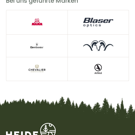
Bei uns geführte Marken
Jagdbekleidung auch optisch, ist bequem zu tragen und
zeichnet sich durch ihre Langlebigkeit aus. Du möchtest
Jagdbekleidung für Damen günstig kaufen? Dann bist du
bei uns genau richtig!