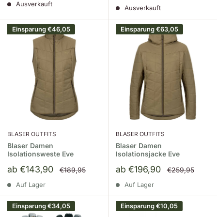
Ausverkauft
Ausverkauft
Einsparung
€46,05
Einsparung
€63,05
BLASER OUTFITS
BLASER OUTFITS
Blaser Damen
Blaser Damen
Isolationsweste Eve
Isolationsjacke Eve
Sonderpreis
Sonderpreis
ab €143,90
ab €196,90
Normalpreis
Normalpreis
€189,95
€259,95
Auf Lager
Auf Lager
Einsparung
€34,05
Einsparung
€10,05