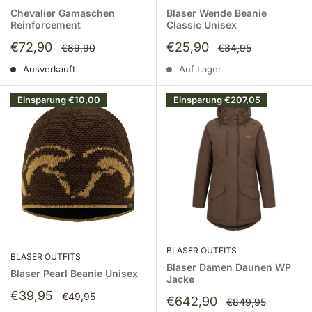
Chevalier Gamaschen
Blaser Wende Beanie
Reinforcement
Classic Unisex
Sonderpreis
Sonderpreis
€72,90
€25,90
Normalpreis
Normalpreis
€89,90
€34,95
Ausverkauft
Auf Lager
Einsparung
€10,00
Einsparung
€207,05
BLASER OUTFITS
BLASER OUTFITS
Blaser Damen Daunen WP
Blaser Pearl Beanie Unisex
Jacke
Sonderpreis
€39,95
Normalpreis
€49,95
Sonderpreis
€642,90
Normalpreis
€849,95