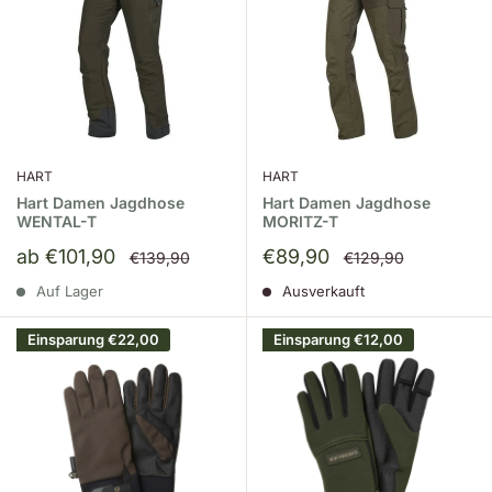
HART
HART
Hart Damen Jagdhose
Hart Damen Jagdhose
WENTAL-T
MORITZ-T
Sonderpreis
Sonderpreis
ab €101,90
€89,90
Normalpreis
Normalpreis
€139,90
€129,90
Auf Lager
Ausverkauft
Einsparung
€22,00
Einsparung
€12,00