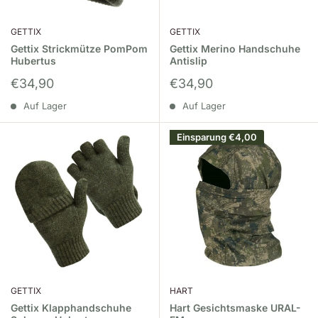
GETTIX
GETTIX
Gettix Strickmütze PomPom
Gettix Merino Handschuhe
Hubertus
Antislip
Sonderpreis
Sonderpreis
€34,90
€34,90
Auf Lager
Auf Lager
Einsparung
€4,00
GETTIX
HART
Gettix Klapphandschuhe
Hart Gesichtsmaske URAL-