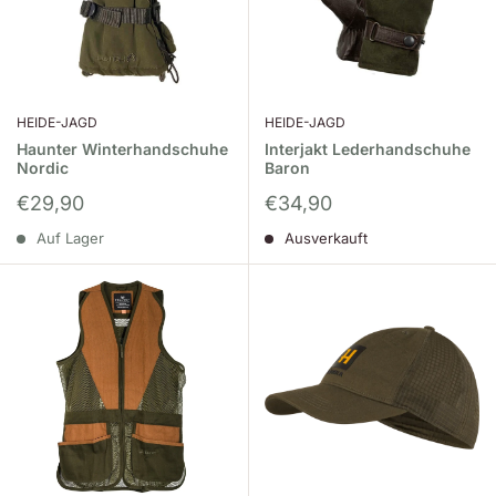
HEIDE-JAGD
HEIDE-JAGD
Haunter Winterhandschuhe
Interjakt Lederhandschuhe
Nordic
Baron
Sonderpreis
Sonderpreis
€29,90
€34,90
Auf Lager
Ausverkauft