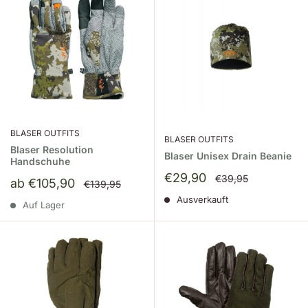
BLASER OUTFITS
BLASER OUTFITS
Blaser Resolution
Blaser Unisex Drain Beanie
Handschuhe
Sonderpreis
€29,90
Normalpreis
€39,95
Sonderpreis
ab €105,90
Normalpreis
€139,95
Ausverkauft
Auf Lager