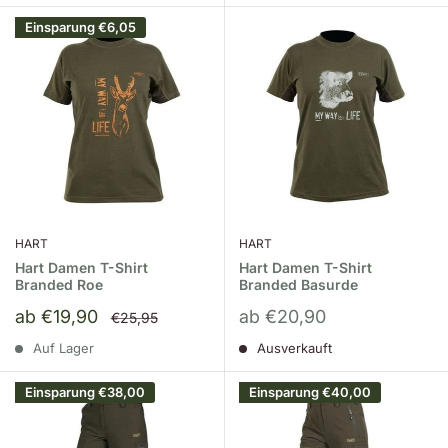
Einsparung
€6,05
HART
HART
Hart Damen T-Shirt
Hart Damen T-Shirt
Branded Roe
Branded Basurde
Sonderpreis
Sonderpreis
ab €19,90
ab €20,90
Normalpreis
€25,95
Auf Lager
Ausverkauft
Einsparung
€38,00
Einsparung
€40,00