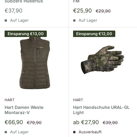
Subzero Hubertus
FM
Sonderpreis
Sonderpreis
€37,90
€25,90
Normalpreis
€29,90
Auf Lager
Auf Lager
Einsparung
€13,00
Einsparung
€12,00
HART
HART
Hart Damen Weste
Hart Handschuhe URAL-GL
Montaraz-V
Light
Sonderpreis
Sonderpreis
€66,90
ab €27,90
Normalpreis
Normalpreis
€79,90
€39,90
Auf Lager
Ausverkauft