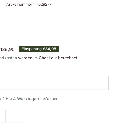
Artikelnummern:
10292-7
is
ormalpreis
139,95
Einsparung
€34,05
ndkosten
werden im Checkout berechnet.
n 2 bis 4 Werktagen lieferbar