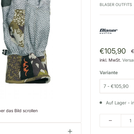
BLASER OUTFITS
Sonderpre
€105,90
N
€
inkl. MwSt.
Versa
Variante
Auf Lager - i
r das Bild scrollen