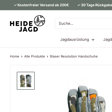
Direkt
✓ Kostenfreier Versand ab 200€
✓ 30 Tage Rückgabe
zum
Inhalt
Heidejagd
Jagdausrüstung
Jagd
Home
Alle Produkte
Blaser Resolution Handschuhe