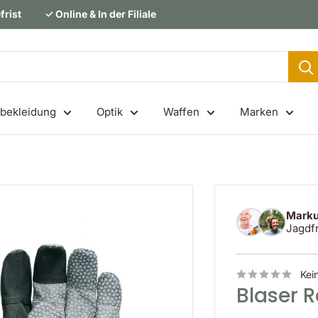
frist
✓ Online & In der Filiale
bekleidung
Optik
Waffen
Marken
Marku
Jagdf
Kei
Blaser 