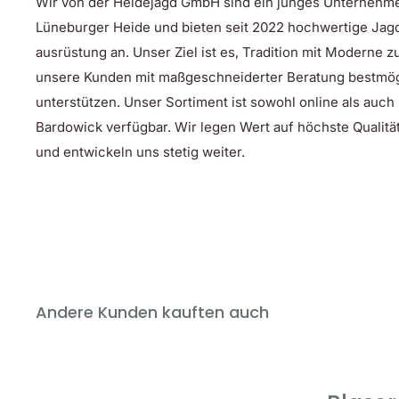
Wir von der Heidejagd GmbH sind ein junges Unternehm
Pittards®-Lederhandfläche
: Die Handschuhhandf
Lüneburger Heide und bieten seit 2022 hochwertige Jag
Pittards®-Leder verstärkt, das für eine hervorrage
ausrüstung an. Unser Ziel ist es, Tradition mit Moderne 
sorgt. So haben Sie immer die volle Kontrolle über
unsere Kunden mit maßgeschneiderter Beratung bestmög
anspruchsvollen Bedingungen.
unterstützen. Unser Sortiment ist sowohl online als auch
Wärme, wenn Sie sie am meisten brauchen
: Mit
Bardowick verfügbar. Wir legen Wert auf höchste Qualität
Handrücken und einem Merinowollfutter in der Ha
und entwickeln uns stetig weiter.
Handschuhe hervorragende Wärmeisolierung. Sel
wird, bleiben Ihre Hände warm und einsatzbereit.
Ergonomische Passform
: Die Finger und Daumen 
Handbewegungen natürlich zu unterstützen. Eine 
Abzugsfinger verbessert Ihre Feinmotorik und erm
Touchscreen-kompatibel
: Die Zeigefingerspitze
Andere Kunden kauften auch
ausgestattet, sodass Sie Ihre elektronischen Gerä
Handschuhe bedienen können.
Schnelles Ausziehen
: Eine spezielle Schlaufe am 
Ausziehen der Handschuhe, sodass Sie schnell re