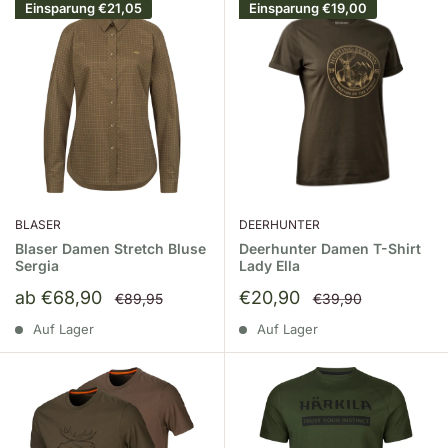
Einsparung
€21,05
Einsparung
€19,00
BLASER
DEERHUNTER
Blaser Damen Stretch Bluse
Deerhunter Damen T-Shirt
Sergia
Lady Ella
Sonderpreis
Sonderpreis
ab €68,90
€20,90
Normalpreis
Normalpreis
€89,95
€39,90
Auf Lager
Auf Lager