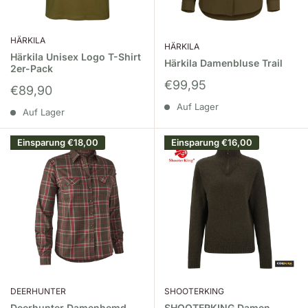
HÄRKILA
HÄRKILA
Härkila Unisex Logo T-Shirt
Härkila Damenbluse Trail
2er-Pack
Sonderpreis
€99,95
Sonderpreis
€89,90
Auf Lager
Auf Lager
Einsparung
€18,00
Einsparung
€16,00
DEERHUNTER
SHOOTERKING
Deerhunter Damenhemd
SHOOTERKING Damen