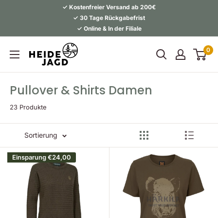
Direkt
✓ Kostenfreier Versand ab 200€
zum
✓ 30 Tage Rückgabefrist
✓ Online & In der Filiale
Inhalt
Heidejagd
0
Pullover & Shirts Damen
23 Produkte
Sortierung
Einsparung
€24,00