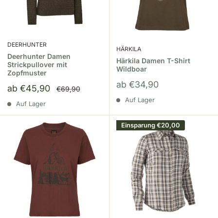
DEERHUNTER
HÄRKILA
Deerhunter Damen
Härkila Damen T-Shirt
Strickpullover mit
Wildboar
Zopfmuster
Sonderpreis
ab €34,90
Sonderpreis
ab €45,90
Normalpreis
€69,90
Auf Lager
Auf Lager
Einsparung
€20,00