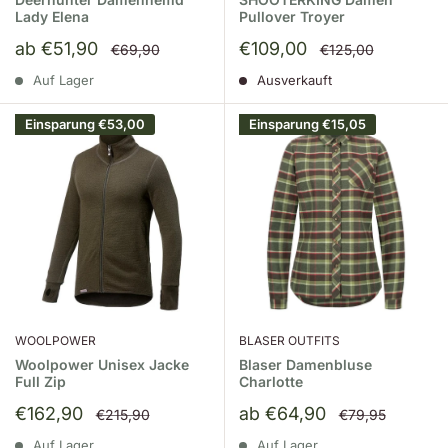
Lady Elena
Pullover Troyer
Sonderpreis
Sonderpreis
ab €51,90
€109,00
Normalpreis
Normalpreis
€69,90
€125,00
Auf Lager
Ausverkauft
Einsparung
€53,00
Einsparung
€15,05
WOOLPOWER
BLASER OUTFITS
Woolpower Unisex Jacke
Blaser Damenbluse
Full Zip
Charlotte
Sonderpreis
Sonderpreis
€162,90
ab €64,90
Normalpreis
Normalpreis
€215,90
€79,95
Auf Lager
Auf Lager