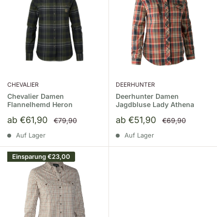
CHEVALIER
DEERHUNTER
Chevalier Damen
Deerhunter Damen
Flannelhemd Heron
Jagdbluse Lady Athena
Sonderpreis
Sonderpreis
ab €61,90
ab €51,90
Normalpreis
Normalpreis
€79,90
€69,90
Auf Lager
Auf Lager
Einsparung
€23,00