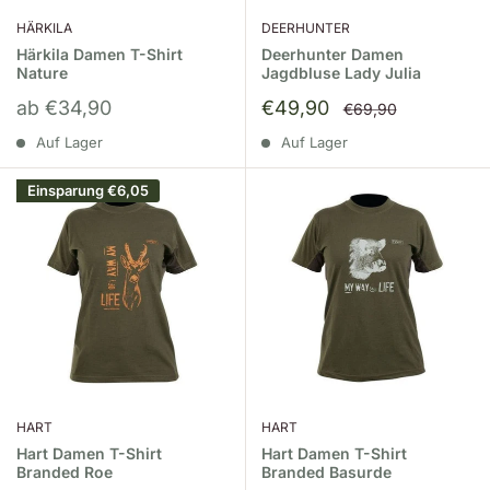
HÄRKILA
DEERHUNTER
Härkila Damen T-Shirt
Deerhunter Damen
Nature
Jagdbluse Lady Julia
Sonderpreis
Sonderpreis
ab €34,90
€49,90
Normalpreis
€69,90
Auf Lager
Auf Lager
Einsparung
€6,05
HART
HART
Hart Damen T-Shirt
Hart Damen T-Shirt
Branded Roe
Branded Basurde