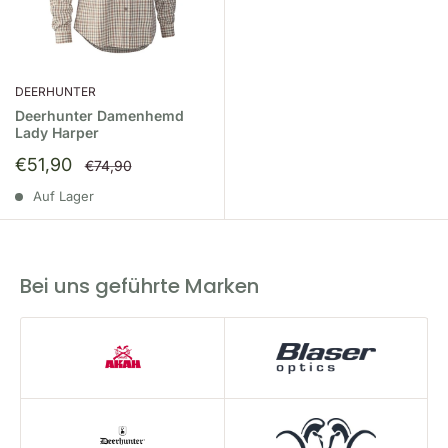
DEERHUNTER
Deerhunter Damenhemd
Lady Harper
Sonderpreis
€51,90
Normalpreis
€74,90
Auf Lager
Bei uns geführte Marken