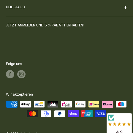
HEIDEJAGD
AGBs
Datenschutz
Über uns
JETZT ANMELDEN UND 5 % RABATT ERHALTEN!
Widerruf
FAQs
Zahlung- & Versandbedingungen
Jagdblog
Rückversand & Umtausch
Kontakt
Vertrag widerrufen
Folge uns
Wir akzeptieren
4.9