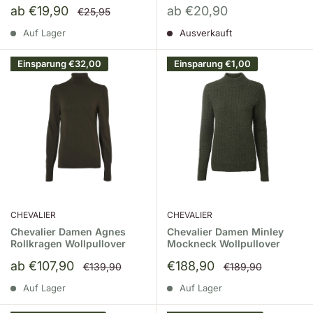
Sonderpreis
Sonderpreis
ab €19,90
ab €20,90
Normalpreis
€25,95
Auf Lager
Ausverkauft
Einsparung
€32,00
Einsparung
€1,00
CHEVALIER
CHEVALIER
Chevalier Damen Agnes
Chevalier Damen Minley
Rollkragen Wollpullover
Mockneck Wollpullover
Sonderpreis
Sonderpreis
ab €107,90
€188,90
Normalpreis
Normalpreis
€139,90
€189,90
Auf Lager
Auf Lager