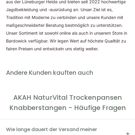
aus der Lüneburger Heide und bieten seit 2022 hochwertige
zwischendurch. Dank der praktischen Verpackung sind sie
Jagdbekleidung und -ausrüstung an. Unser Ziel ist es,
auch ideal für unterwegs oder auf Reisen.
Tradition mit Moderne zu verbinden und unsere Kunden mit
maßgeschneiderter Beratung bestmöglich zu unterstützen.
Hohe Akzeptanz und Verträglichkeit
Unser Sortiment ist sowohl online als auch in unserem Store in
Bardowick verfügbar. Wir legen Wert auf höchste Qualität zu
AKAH NaturVital Trockenpansen Knabberstangen haben eine
fairen Preisen und entwickeln uns stetig weiter.
hohe Akzeptanz und Verträglichkeit bei Hunden. Sie sind
besonders gut verträglich und können auch von Hunden mit
empfindlichem Magen-Darm-Trakt bedenkenlos genossen
Andere Kunden kauften auch
werden. Analytische Bestandteile: Rohprotein: 63,5%
Rohfett: 13% Rohfaser: 4,7% Rohasche: 10,6% (Die Analyse
eines Naturprodukts unterliegt natürlichen Schwankungen.)
AKAH NaturVital Trockenpansen
250g Beutel
Knabberstangen - Häufige Fragen
Wie lange dauert der Versand meiner