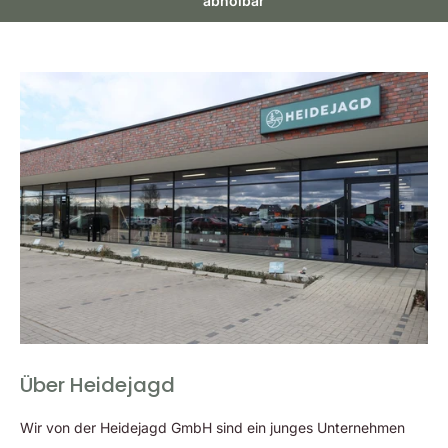
abholbar
gesunde Ergänzung zur täglichen Ernährung Ihres Hundes
darstellen.
Natürlich und ohne Zusätze
Im Gegensatz zu vielen anderen Hundesnacks sind AKAH
NaturVital Trockenpansen Knabberstangen zu 100% natürlich
und enthalten keinerlei künstliche Zusätze oder
Konservierungsmittel. So können Sie sicher sein, dass Ihr
Hund eine gesunde Belohnung erhält, die seinem Körper gut
tut.
Perfekte Größe für mittelgroße bis große
Hunde
Über Heidejagd
Die Knabberstangen haben eine perfekte Größe für
mittelgroße bis große Hunde und eignen sich besonders gut
Wir von der Heidejagd GmbH sind ein junges Unternehmen
als Belohnung beim Training oder als kleine Aufmerksamkeit