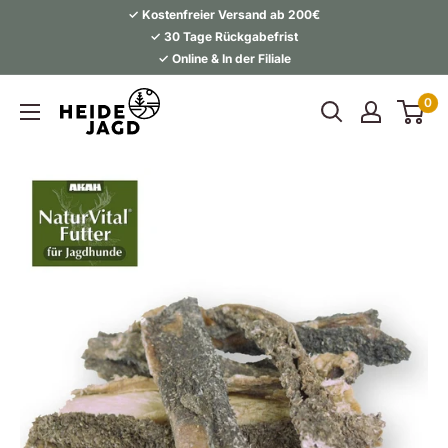
Direkt
✓ Kostenfreier Versand ab 200€
zum
✓ 30 Tage Rückgabefrist
✓ Online & In der Filiale
Inhalt
Heidejagd
0