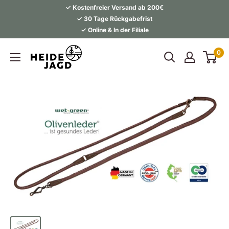
Direkt
✓ Kostenfreier Versand ab 200€
zum
✓ 30 Tage Rückgabefrist
✓ Online & In der Filiale
Inhalt
Heidejagd
0