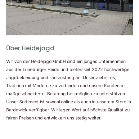
Darüber hinaus ist das Leder besonders pflegeleicht und kann
einfach mit einem feuchten Tuch gereinigt werden. Die
Gerbung des Leders wird aus den Blättern abgeernteter
Olivenbäume hergestellt. Dadurch wurde das Leder mit dem
Siegel
„Dermatest“
, dem Ledersiegel
„Gold Rated“
und dem
Siegel
„cradle to cradle“
(Nachhaltigkeit) ausgezeichnet.
Über Heidejagd
Rundgenähte Form für besondere Stabilität
Wir von der Heidejagd GmbH sind ein junges Unternehmen
aus der Lüneburger Heide und bieten seit 2022 hochwertige
Die runde, genähte Form der AKAH Olivenleder Umhängeleine
Jagdbekleidung und -ausrüstung an. Unser Ziel ist es,
sorgt für eine hohe Stabilität und verhindert ein Verdrehen der
Tradition mit Moderne zu verbinden und unsere Kunden mit
Leine. Dadurch liegt sie immer angenehm in der Hand und
maßgeschneiderter Beratung bestmöglich zu unterstützen.
ermöglicht eine sichere Führung des Hundes. Die vernähte
Unser Sortiment ist sowohl online als auch in unserem Store in
Schlaufe am Ende der Leine erleichtert zudem das Anbringen
Bardowick verfügbar. Wir legen Wert auf höchste Qualität zu
von Karabinern oder Haken.
fairen Preisen und entwickeln uns stetig weiter.
Stilvolles Design für anspruchsvolle