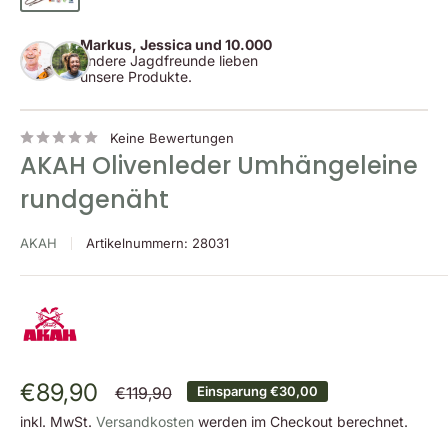
Markus, Jessica und 10.000
andere Jagdfreunde lieben
unsere Produkte.
Keine Bewertungen
AKAH Olivenleder Umhängeleine
rundgenäht
AKAH
Artikelnummern:
28031
Sonderpreis
€89,90
Normalpreis
€119,90
Einsparung
€30,00
inkl. MwSt.
Versandkosten
werden im Checkout berechnet.