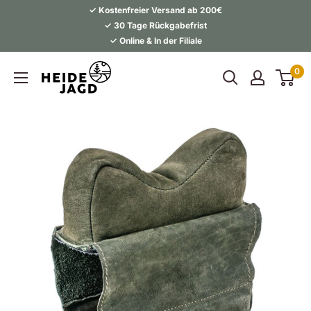
Direkt
✓ Kostenfreier Versand ab 200€
zum
✓ 30 Tage Rückgabefrist
✓ Online & In der Filiale
Inhalt
Heidejagd
0