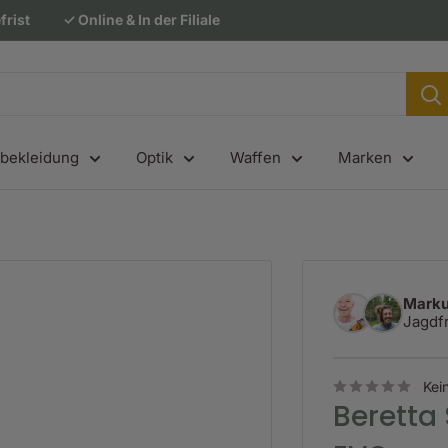
frist
✓ Online & In der Filiale
bekleidung
Optik
Waffen
Marken
Marku
Jagdf
Kei
Beretta 