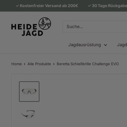
Direkt
✓ Kostenfreier Versand ab 200€
✓ 30 Tage Rückgabe
zum
Inhalt
Heidejagd
Jagdausrüstung
Jagd
Home
Alle Produkte
Beretta Schießbrille Challenge EVO