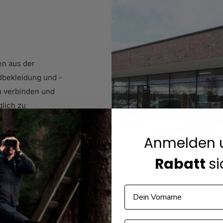
e Gesichtsform anpassen. Dadurch
Sitz während des gesamten
r Challenge EVO reduzieren
en aus der
em Sonnenlicht. Sie bieten eine
dbekleidung und -
ltnissen, und minimieren das
zu verbinden und
lich zu
allenge EVO ist aus hochwertigen
 in unserem Store in
 Sie hält den Anforderungen des
 zu fairen Preisen
Anmelden 
zuverlässig über lange Zeiträume
Rabatt
si
schießen – die Challenge EVO ist
. Durch die Möglichkeit,
Vorname
 Schießbrille Ihren individuellen