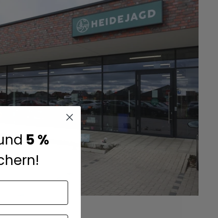
und
5 %
chern!