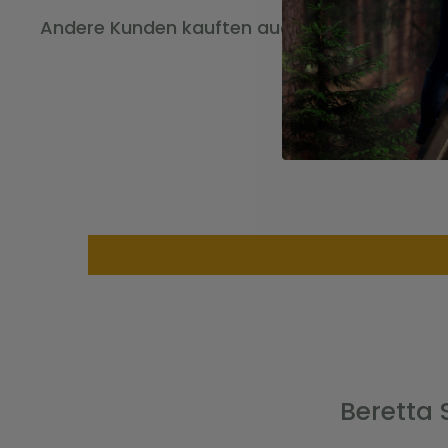
6. Stilvolles Design:
Die Beretta Schießbrille Chal
Andere Kunden kauften auch
durch ihre Funktionalität, sondern auch durch ihr 
verschiedenen Farbvarianten erhältlich und verlei
moderne Ausstrahlung auf dem Schießstand.
Mit der Beretta Schießbrille Challenge EVO sind Sie 
Schießleistung zu verbessern und Ihre Ziele noch pr
Erleben Sie die Kombination aus Komfort, Qualität un
entdecken Sie eine neue Dimension des Schießsport
Beretta 