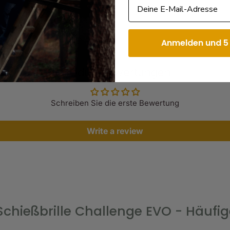
Email
lenge EVO besticht nicht nur
ansprechendes Design. Sie ist in
ht Ihnen eine professionelle und
Anmelden und 5
bestens gerüstet, um Ihre
Produktbewertungen
äziser ins Visier zu nehmen.
d erstklassiger Optik und
Schreiben Sie die erste Bewertung
s.
Write a review
Schießbrille Challenge EVO - Häufi