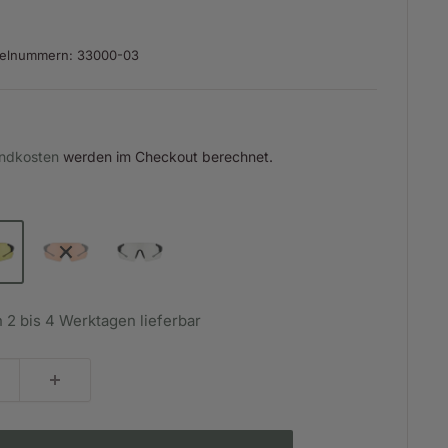
kelnummern:
33000-03
is
ndkosten
werden im Checkout berechnet.
n 2 bis 4 Werktagen lieferbar