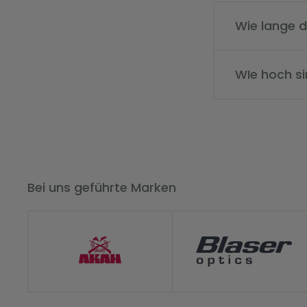
Wie lange d
Der Versand da
über die Send
WIe hoch s
Die Versandkos
versandkostenf
Bei uns geführte Marken