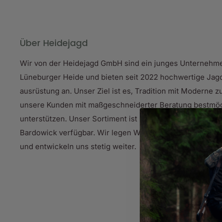
Bügel können Sie die Schießbrille optimal an Ihr
gewährleistet sie einen bequemen und sicheren 
Schießtrainings.
Über Heidejagd
3. Schutz vor Blendung:
Die speziellen Gläser de
Wir von der Heidejagd GmbH sind ein junges Unternehm
Blendeffekte und schützen Ihre Augen vor störend
Lüneburger Heide und bieten seit 2022 hochwertige Jag
optimale Sicht, selbst bei wechselnden Lichtverhä
ausrüstung an. Unser Ziel ist es, Tradition mit Moderne 
Risiko von Augenermüdung.
unsere Kunden mit maßgeschneiderter Beratung bestmög
4. Robuste Bauweise:
Die Beretta Schießbrille Ch
unterstützen. Unser Sortiment ist sowohl online als auch
Materialien gefertigt und äußerst strapazierfähig.
Bardowick verfügbar. Wir legen Wert auf höchste Qualität
Schießsports problemlos stand und begleitet Sie 
und entwickeln uns stetig weiter.
hinweg.
5. Vielseitigkeit:
Ob beim Trap-, Skeet- oder Sport
die ideale Begleitung für verschiedene Disziplinen
verschiedene Gläser auszutauschen, können Sie die
Anforderungen anpassen.