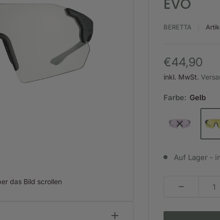
EVO
BERETTA
Arti
Sonderpre
€44,90
inkl. MwSt.
Versa
Farbe:
Gelb
Auf Lager - i
r das Bild scrollen