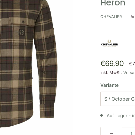
Heron
CHEVALIER
Ar
Sonderpre
€69,90
No
€7
inkl. MwSt.
Versa
Variante
Auf Lager - i