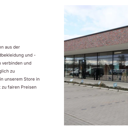
egular Fit, einer geraden
en und Bewegungsfreiheit sorgt.
Heron zu einem Must-have für
en aus der
d machen
dbekleidung und -
zu verbinden und
ie den Alltag erleichtern. Hier
lich zu
 in unserem Store in
 für einen gepflegten Look sorgt.
 zu fairen Preisen
rial hält Sie an kühlen Tagen
m Hemd mehr Volumen und
eten nicht nur Stauraum, sondern