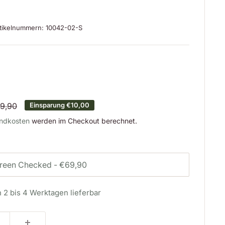
tikelnummern:
10042-02-S
is
rmalpreis
9,90
Einsparung
€10,00
ndkosten
werden im Checkout berechnet.
n 2 bis 4 Werktagen lieferbar