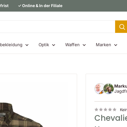
frist
✓ Online & In der Filiale
bekleidung
Optik
Waffen
Marken
Marku
Jagdf
Kei
Chevali