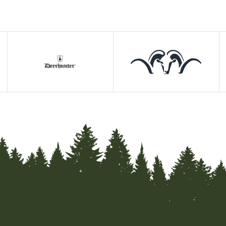
nkommt.
 nur ein Hemd. Es ist ein
t erfüllt. Entdecken Sie zeitlose
idungsstück. Kaufen Sie Ihr
ook auf die nächste Stufe.