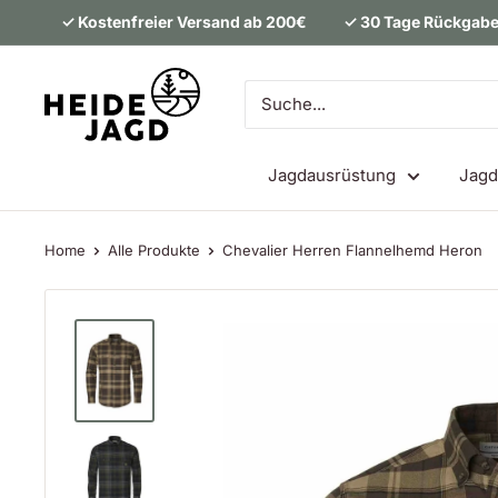
Direkt
✓ Kostenfreier Versand ab 200€
✓ 30 Tage Rückgabe
zum
Inhalt
Heidejagd
Jagdausrüstung
Jagd
Home
Alle Produkte
Chevalier Herren Flannelhemd Heron