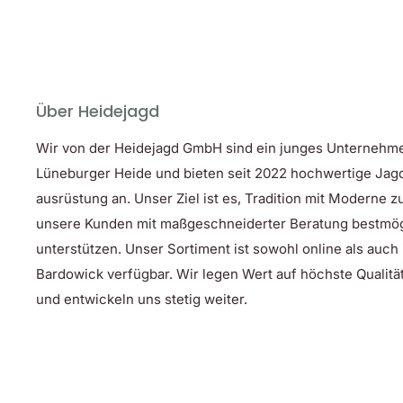
Eine Passform, die begeistert
Das Heron Flannelhemd präsentiert sich in unserem R
Passform mit einer Rückenfalte, die für mehr Volum
Diese Kombination aus Stil und Komfort macht das 
Über Heidejagd
modebewusste Männer.
Wir von der Heidejagd GmbH sind ein junges Unternehm
Praktische Features, die den Unterschie
Lüneburger Heide und bieten seit 2022 hochwertige Jag
ausrüstung an. Unser Ziel ist es, Tradition mit Moderne 
Das Heron Hemd steckt voller durchdachter Details, d
unsere Kunden mit maßgeschneiderter Beratung bestmög
sind einige der herausragenden Merkmale:
unterstützen. Unser Sortiment ist sowohl online als auch
Button-down-Kragen
: Ein klassisches Detail, das
Bardowick verfügbar. Wir legen Wert auf höchste Qualität
Isolierfähigkeit
: Das leicht gebürstete Flanellmate
und entwickeln uns stetig weiter.
angenehm warm.
Falten am Rücken
: Die Rückenfalte verleiht de
Bewegungsfreiheit.
Zwei Brusttaschen mit Klappe
: Diese Taschen bi