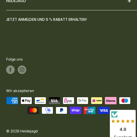
HEIDEJAGD
AGBs
Datenschutz
Über uns
JETZT ANMELDEN UND 5 % RABATT ERHALTEN!
Widerruf
FAQs
Zahlung- & Versandbedingungen
Jagdblog
Rückversand & Umtausch
Kontakt
Vertrag widerrufen
Folge uns
Wir akzeptieren
4.9
© 2026 Heidejagd