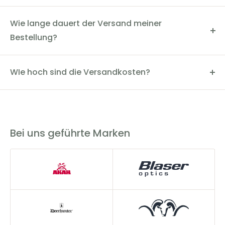
Wie lange dauert der Versand meiner
Bestellung?
Der Versand dauert in der Regel 2-4 Werktage. Du
kannst den Status deiner Bestellung über die
WIe hoch sind die Versandkosten?
Sendungsverfolgungsnummer einsehen.
Die Versandkosten innerhalb Deutschlands betragen
5,90€. Wir bieten eine versandkostenfreie Lieferung ab
200€ an.
Bei uns geführte Marken