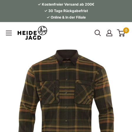
Direkt
✓ Kostenfreier Versand ab 200€
zum
✓ 30 Tage Rückgabefrist
✓ Online & In der Filiale
Inhalt
Heidejagd
0