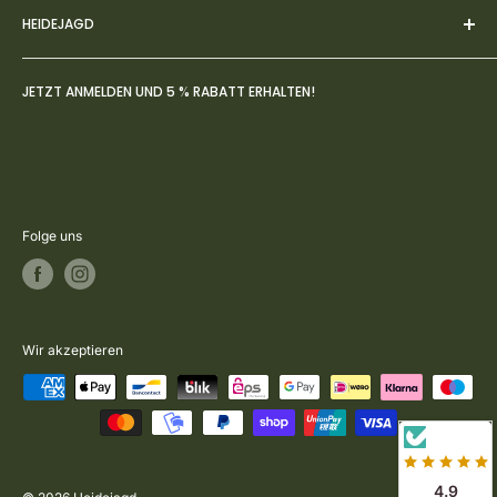
HEIDEJAGD
AGBs
Datenschutz
Über uns
JETZT ANMELDEN UND 5 % RABATT ERHALTEN!
Widerruf
FAQs
Zahlung- & Versandbedingungen
Jagdblog
Rückversand & Umtausch
Kontakt
Vertrag widerrufen
Folge uns
Wir akzeptieren
4.9