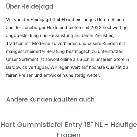
geschützt.
Über Heidejagd
Praktischer Seitenverschluss mit Faltenbalg und
Wir von der Heidejagd GmbH sind ein junges Unternehmen
verstellbarem Gurt:
Ermöglicht eine einfache Anpassung,
aus der Lüneburger Heide und bieten seit 2022 hochwertige
sorgt für einen sicheren Halt um Ihren Fuß und
Jagdbekleidung und -ausrüstung an. Unser Ziel ist es,
Unterschenkel.
Tradition mit Moderne zu verbinden und unsere Kunden mit
Diese Gummistiefel von Hart sind die perfekte Wahl für Jäger,
maßgeschneiderter Beratung bestmöglich zu unterstützen.
Hundetrainer und alle, die ihre Zeit gerne im Freien
Unser Sortiment ist sowohl online als auch in unserem Store in
verbringen. Sie bieten nicht nur Schutz vor den Elementen,
Bardowick verfügbar. Wir legen Wert auf höchste Qualität zu
sondern auch langanhaltenden Komfort, Halt und Vielseitigkeit
fairen Preisen und entwickeln uns stetig weiter.
für diverse Outdoor-Aktivitäten.
Andere Kunden kauften auch
Hart Gummistiefel Entry 18" NL - Häufige
Fragen