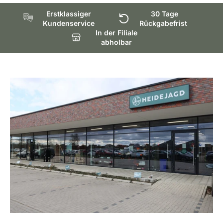
ihrem ganzjährigen Design bieten sie einen ausgezeichneten
30 Tage unkomplizierte Rückgabe
Erstklassiger
30 Tage
Kompromiss zwischen Isolierung, Komfort und Haltbarkeit, und
Kundenservice
Rückgabefrist
sind vielseitig für verschiedene Aktivitäten geeignet.
In der Filiale
abholbar
Wichtige Eigenschaften im Überblick:
Hochwertiges Neoprenfutter (4,0 mm):
Bietet
hervorragende Isolierung und hält Ihre Füße angenehm
warm, selbst in kalten und feuchten Umgebungen.
Langanhaltender Komfort:
Das Neoprenfutter sorgt nicht
nur für Wärme, sondern auch für zusätzlichen Komfort,
sodass Sie die Stiefel über längere Zeiträume tragen
können, ohne dass Ihre Füße ermüden.
18-Zoll-Höhe für maximalen Schutz:
Bietet großzügigen
Schutz vor Wasser, Schlamm und anderen Elementen. Egal,
ob Sie durch tiefe Pfützen waten oder sich durch feuchtes
Gelände bewegen - Ihre Füße bleiben trocken und