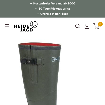
Direkt
✓ Kostenfreier Versand ab 200€
zum
✓ 30 Tage Rückgabefrist
✓ Online & In der Filiale
Inhalt
Heidejagd
0