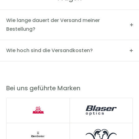
Wie lange dauert der Versand meiner
Bestellung?
Der Versand dauert in der Regel 2-4 Werktage. Du
kannst den Status deiner Bestellung über die
WIe hoch sind die Versandkosten?
Sendungsverfolgungsnummer einsehen.
Die Versandkosten innerhalb Deutschlands betragen
5,90€. Wir bieten eine versandkostenfreie Lieferung ab
200€ an.
Bei uns geführte Marken