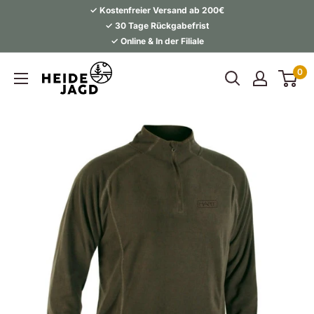
Direkt
✓ Kostenfreier Versand ab 200€
zum
✓ 30 Tage Rückgabefrist
✓ Online & In der Filiale
Inhalt
Heidejagd
0