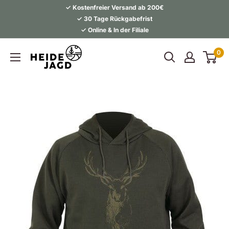
Direkt
✓ Kostenfreier Versand ab 200€
zum
✓ 30 Tage Rückgabefrist
✓ Online & In der Filiale
Inhalt
Heidejagd
0