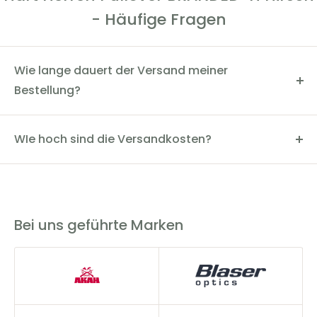
Ihren Bedürfnissen gerecht und sorgt stets für ein
- Häufige Fragen
angenehmes Tragegefühl.
Wie lange dauert der Versand meiner
Bestellung?
Der Versand dauert in der Regel 2-4 Werktage. Du
kannst den Status deiner Bestellung über die
WIe hoch sind die Versandkosten?
Sendungsverfolgungsnummer einsehen.
Die Versandkosten innerhalb Deutschlands betragen
5,90€. Wir bieten eine versandkostenfreie Lieferung ab
200€ an.
Bei uns geführte Marken