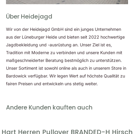
Vordertasche bietet ausreichend Platz für persönliche
Gegenstände und schafft so zusätzlichen Komfort
Über Heidejagd
unterwegs.
Vielseitigkeit:
Geeignet für Sport, Alltag und Outdoor-
Wir von der Heidejagd GmbH sind ein junges Unternehmen
Aktivitäten, ein treuer Begleiter in unterschiedlichsten
aus der Lüneburger Heide und bieten seit 2022 hochwertige
Situationen.
Jagdbekleidung und -ausrüstung an. Unser Ziel ist es,
Hochwertige Verarbeitung:
Der Pullover ist qualitativ
Tradition mit Moderne zu verbinden und unsere Kunden mit
hochwertig gefertigt und garantiert Langlebigkeit sowie
maßgeschneiderter Beratung bestmöglich zu unterstützen.
Komfort.
Unser Sortiment ist sowohl online als auch in unserem Store in
Bardowick verfügbar. Wir legen Wert auf höchste Qualität zu
Mit dem Hart Herren Pullover BRANDED-H Deer erhalten Sie
fairen Preisen und entwickeln uns stetig weiter.
nicht nur ein Kleidungsstück, das Funktionalität und Komfort
bietet, sondern auch ein stilvolles Design, das Ihre
Persönlichkeit unterstreicht. Die Kombination aus
Andere Kunden kauften auch
Funktionalität, Strapazierfähigkeit und Stil macht diesen
Pullover zu einer ausgezeichneten Wahl für Ihre Garderobe.
Egal, ob Sie in der Natur aktiv sind, sich sportlich betätigen
Hart Herren Pullover BRANDED-H Hirsch
oder einfach nur Ihren Alltag genießen - dieser Pullover wird