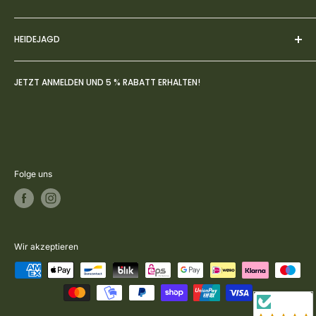
einem Erlebnis wird.
Impressum
HEIDEJAGD
AGBs
Datenschutz
Über uns
JETZT ANMELDEN UND 5 % RABATT ERHALTEN!
Widerruf
FAQs
Zahlung- & Versandbedingungen
Jagdblog
Rückversand & Umtausch
Kontakt
Vertrag widerrufen
Folge uns
Wir akzeptieren