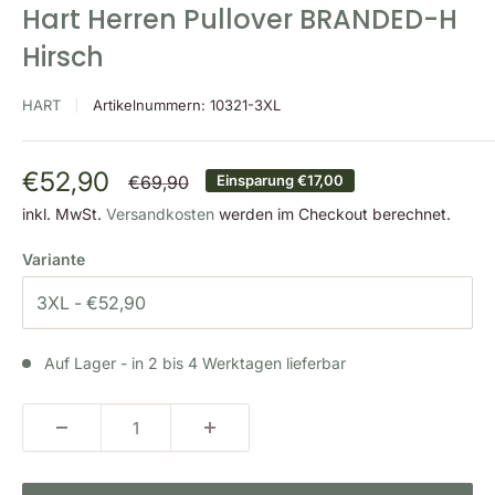
Hart Herren Pullover BRANDED-H
Hirsch
HART
Artikelnummern:
10321-3XL
Sonderpreis
€52,90
Normalpreis
€69,90
Einsparung
€17,00
inkl. MwSt.
Versandkosten
werden im Checkout berechnet.
Variante
Auf Lager - in 2 bis 4 Werktagen lieferbar