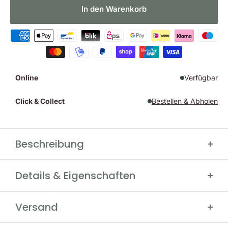
In den Warenkorb
Online
Verfügbar
Click & Collect
Bestellen & Abholen
Beschreibung
Hart Herren Pullover BRANDED-H
Details & Eigenschaften
Deer - Gemütlicher und
Hersteller
Hart
geräuscharmer Begleiter für Sport
Versand
Farbe
Grün
und Alltag
Größe
M, L, XL, 2XL, 3XL
Kostenfreier Versand ab 200 € Bestellwert