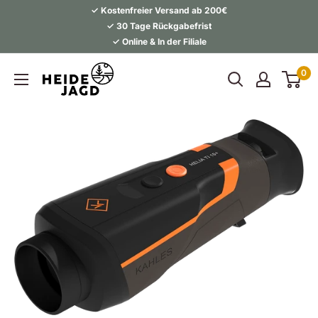
Direkt
✓ Kostenfreier Versand ab 200€
zum
✓ 30 Tage Rückgabefrist
✓ Online & In der Filiale
Inhalt
Heidejagd
0