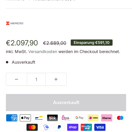
Sonderpreis
€2.097,90
Normalpreis
€2.689,00
Einsparung
€591,10
inkl. MwSt.
Versandkosten
werden im Checkout berechnet.
Ausverkauft
Ausverkauft