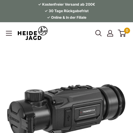
Direkt
✓ Kostenfreier Versand ab 200€
zum
✓ 30 Tage Rückgabefrist
✓ Online & In der Filiale
Inhalt
Heidejagd
0