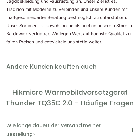
Jagdbekleidung und -ausrüstung an. Unser Ziel ist es,
Abgesehen von technischen Fortschritten, glänzt die neue
Tradition mit Moderne zu verbinden und unsere Kunden mit
Thunder 2.0 Reihe durch ergonomische
maßgeschneiderter Beratung bestmöglich zu unterstützen.
Designverbesserungen. Beim HIKMICRO Thunder TQ35C 2.0
Unser Sortiment ist sowohl online als auch in unserem Store in
wurde ein präziser Drehknopf eingeführt, der einen
Bardowick verfügbar. Wir legen Wert auf höchste Qualität zu
ungenauen Ring ersetzt, wodurch die Fokussierung verfeinert
fairen Preisen und entwickeln uns stetig weiter.
wird und ein optimales Benutzererlebnis entsteht.
Ein Zusammenspiel von Leichtigkeit und Robustheit Das
Gewicht des Geräts spielt eine entscheidende Rolle bei langen
Andere Kunden kauften auch
Ansitzen oder der Pirschjagd. HIKMICRO hat in
Zusammenarbeit mit Jägern ein leichtes, aber äußerst stabiles
Gehäuse aus Magnesiumlegierung entwickelt, das die
Hikmicro Wärmebildvorsatzgerät
Langlebigkeit des HIKMICRO Thunder TQ35C 2.0 erhöht.
Thunder TQ35C 2.0 - Häufige Fragen
Vereinfachte Montage Der bisherige Reduzierring wurde
durch ein universelles Schraubgewinde ersetzt, wodurch das
HIKMICRO Thunder TQ35C 2.0 mit Adaptern verschiedener
Wie lange dauert der Versand meiner
Hersteller kompatibel ist.
Bestellung?