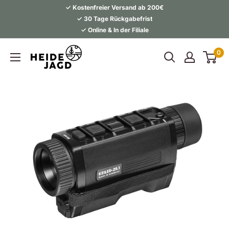
Direkt
✓ Kostenfreier Versand ab 200€
zum
✓ 30 Tage Rückgabefrist
✓ Online & In der Filiale
Inhalt
Heidejagd
0