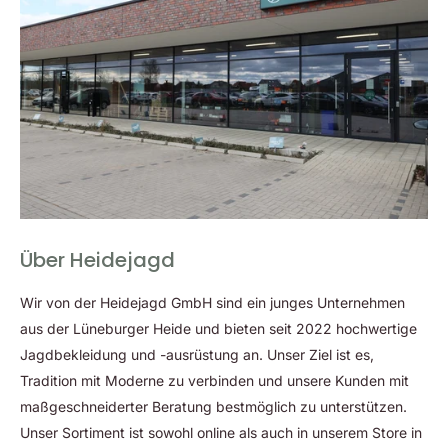
wechselbaren Bildmodi bieten ein naturnahes Seherlebnis und
hervorragende Detailwiedergabe unter verschiedenen
Beobachtungsbedingungen. Die fünf Farbmodi sind
anpassbar, um Ihren individuellen Vorlieben gerecht zu
werden. Die erstklassigen Wärmebild Handgeräte aus dem
Hause LIEMKE begeistern durch ihre erstklassige
Verarbeitung. Obwohl sie mit ähnlichen Funktionen und
Eigenschaften ausgestattet sind, variieren sie in Aspekten wie
Detektionsweite, Sichtfeld, Sensor und Linse. Die
Über Heidejagd
Entscheidung für ein universell einsetzbares Modell oder ein
spezialisierteres Produkt hängt maßgeblich von den
Wir von der Heidejagd GmbH sind ein junges Unternehmen
spezifischen Anforderungen und Bedingungen Ihres
aus der Lüneburger Heide und bieten seit 2022 hochwertige
Einsatzgebiets ab.
Jagdbekleidung und -ausrüstung an. Unser Ziel ist es,
Tradition mit Moderne zu verbinden und unsere Kunden mit
Einfache Bedienung des Liemke Keiler
maßgeschneiderter Beratung bestmöglich zu unterstützen.
25.1
Unser Sortiment ist sowohl online als auch in unserem Store in