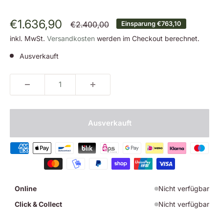
Sonderpreis
€1.636,90
Normalpreis
€2.400,00
Einsparung
€763,10
inkl. MwSt.
Versandkosten
werden im Checkout berechnet.
Ausverkauft
Ausverkauft
Online
Nicht verfügbar
Click & Collect
Nicht verfügbar