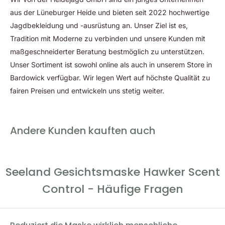
Gerüche neutralisiert und die Bildung geruchsverursachender
aus der Lüneburger Heide und bieten seit 2022 hochwertige
Bakterien hemmt. Damit erhöhst du die Chance, selbst
Jagdbekleidung und -ausrüstung an. Unser Ziel ist es,
schreckhaftes Wild zuverlässig anzusprechen, ohne dass es
Tradition mit Moderne zu verbinden und unsere Kunden mit
dich wittern kann.
maßgeschneiderter Beratung bestmöglich zu unterstützen.
Unser Sortiment ist sowohl online als auch in unserem Store in
Technische Vorteile für
Bardowick verfügbar. Wir legen Wert auf höchste Qualität zu
fairen Preisen und entwickeln uns stetig weiter.
anspruchsvolle Jäger
Die Hawker Scent Maske ist aus einer
94 % Polyester / 6 %
Andere Kunden kauften auch
Elasthan-Mischung
gefertigt – robust, atmungsaktiv und mit
hoher Rücksprungkraft. Dank des dünnen Materials lässt sie
sich bequem unter einer Jacke oder einem Hoodie tragen,
Seeland Gesichtsmaske Hawker Scent
ohne zu stören. Die
Belüftungslöcher im Mundbereich
verhindern das Beschlagen von Optiken und ermöglichen
Control - Häufige Fragen
müheloses Atmen bei körperlicher Belastung. Der verlängerte
Hals sorgt dafür, dass die Maske auch unter den Kragen
reicht und keine ungeschützten Hautpartien sichtbar bleiben.