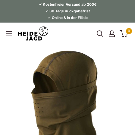
Direkt
✓ Kostenfreier Versand ab 200€
zum
✓ 30 Tage Rückgabefrist
✓ Online & In der Filiale
Inhalt
Heidejagd
0