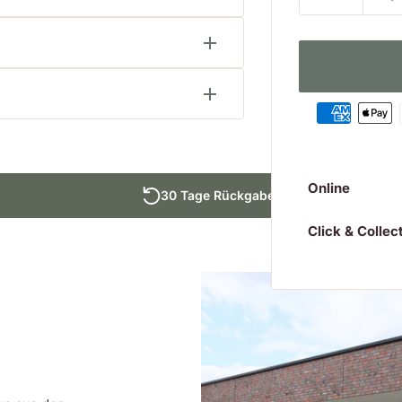
oodlands - Wetterschutz
reint ansprechendes Design mit
besteht aus
n und Wind schützt. Die
gung
z. Das federleichte Gewicht, der
genehmen Tragegkomfort und hohe
Online
30 Tage Rückgabefrist
nd zudem extrem strapazierfähig
Click & Collec
sttaschen bieten ausreichend
nenabweisend
aren Jacke ist im klassischen
, sondern auch in der Freizeit
ervorragende Tarnung in der Jagd
t.