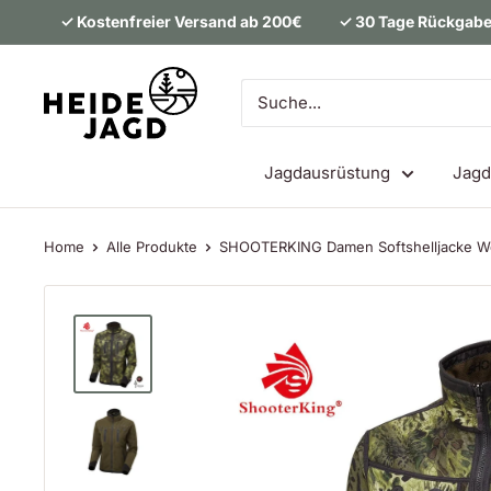
Direkt
✓ Kostenfreier Versand ab 200€
✓ 30 Tage Rückgabe
zum
Inhalt
Heidejagd
Jagdausrüstung
Jagd
Home
Alle Produkte
SHOOTERKING Damen Softshelljacke Wo