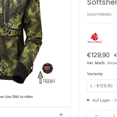
Softshe
SHOOTERKING
Sonderpre
€129,90
N
€
inkl. MwSt.
Versa
Variante
r das Bild scrollen
Auf Lager - i