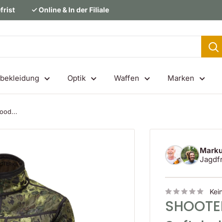
frist
✓ Online & In der Filiale
bekleidung
Optik
Waffen
Marken
od...
Marku
Jagdf
Kei
SHOOTE