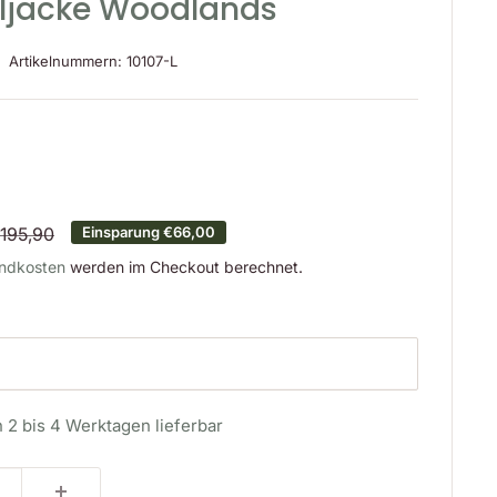
lljacke Woodlands
Artikelnummern:
10107-L
is
ormalpreis
195,90
Einsparung
€66,00
ndkosten
werden im Checkout berechnet.
n 2 bis 4 Werktagen lieferbar