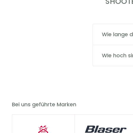
SHOOTE
Wie lange d
Der Versand da
über die Send
WIe hoch s
Die Versandkos
versandkostenf
Bei uns geführte Marken