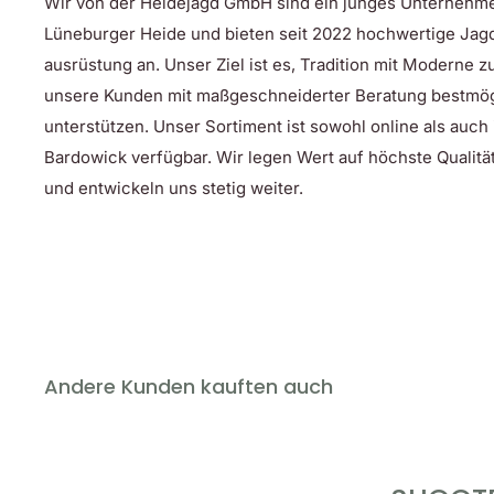
Wir von der Heidejagd GmbH sind ein junges Unternehm
Wendbare Jacke
Lüneburger Heide und bieten seit 2022 hochwertige Jag
ausrüstung an. Unser Ziel ist es, Tradition mit Moderne 
Laminierter
SHOOTTEX
Membrane
®
unsere Kunden mit maßgeschneiderter Beratung bestmög
Wasserabweisend und winddicht
unterstützen. Unser Sortiment ist sowohl online als auch
Atmungsaktiv
Bardowick verfügbar. Wir legen Wert auf höchste Qualität
Versiegelte Nähte für Schutz vor Wasser und Wi
und entwickeln uns stetig weiter.
Hoher Stehkragen als Kinnschutz
Dornenfest
Federleichtes Gewicht
Elastischer Bund
Armstulpen
Andere Kunden kauften auch
Zwei Einschubtaschen und zwei Brusttaschen
Seite 1: Grün, Seite 2: Camouflage als Tarnfarbe