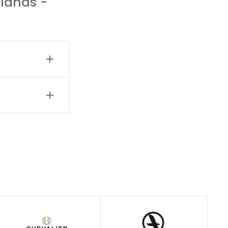
lands -
estellung