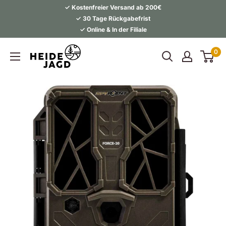
Direkt
✓ Kostenfreier Versand ab 200€
zum
✓ 30 Tage Rückgabefrist
✓ Online & In der Filiale
Inhalt
Heidejagd
0