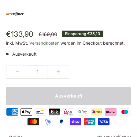
Sonderpreis
€133,90
Normalpreis
€169,00
Einsparung
€35,10
inkl. MwSt.
Versandkosten
werden im Checkout berechnet.
Ausverkauft
Ausverkauft