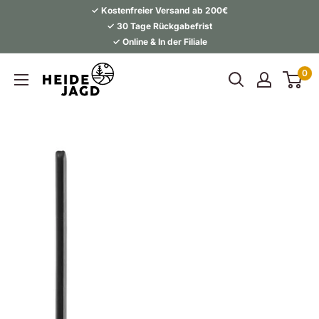
Direkt
✓ Kostenfreier Versand ab 200€
zum
✓ 30 Tage Rückgabefrist
✓ Online & In der Filiale
Inhalt
Heidejagd
0