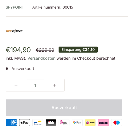
SPYPOINT
Artikelnummern:
60015
Sonderpreis
€194,90
Normalpreis
€229,00
Einsparung
€34,10
inkl. MwSt.
Versandkosten
werden im Checkout berechnet.
Ausverkauft
Ausverkauft