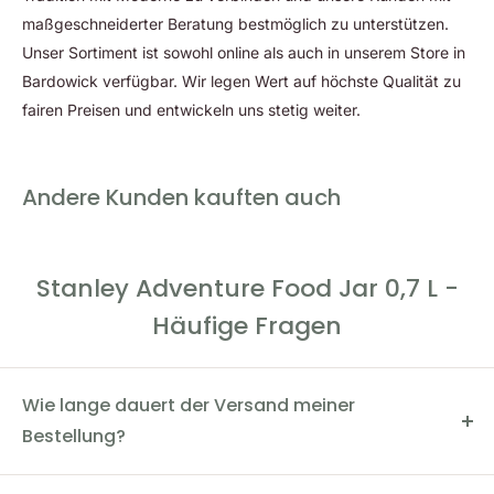
maßgeschneiderter Beratung bestmöglich zu unterstützen.
Flasche genießen, ohne zusätzliches Geschirr mitführen zu
Unser Sortiment ist sowohl online als auch in unserem Store in
müssen.
Bardowick verfügbar. Wir legen Wert auf höchste Qualität zu
fairen Preisen und entwickeln uns stetig weiter.
Andere Kunden kauften auch
Stanley Adventure Food Jar 0,7 L -
Häufige Fragen
Wie lange dauert der Versand meiner
Bestellung?
Der Versand dauert in der Regel 2-4 Werktage. Du