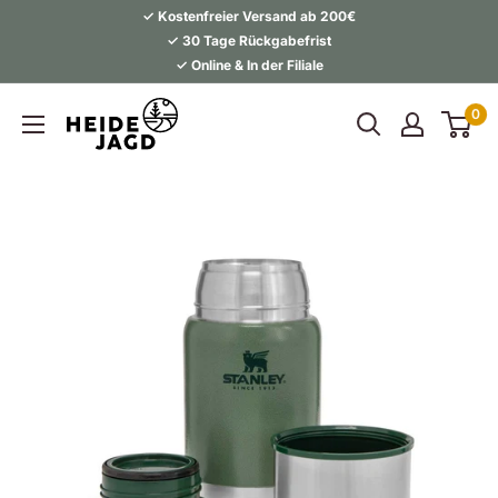
Direkt
✓ Kostenfreier Versand ab 200€
zum
✓ 30 Tage Rückgabefrist
✓ Online & In der Filiale
Inhalt
Heidejagd
0