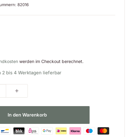
lnummern:
82016
is
ndkosten
werden im Checkout berechnet.
n 2 bis 4 Werktagen lieferbar
In den Warenkorb