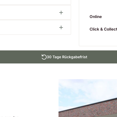
behörden mit einem
bei zu zerstören.
Online
Click & Collec
gung
30 Tage Rückgabefrist