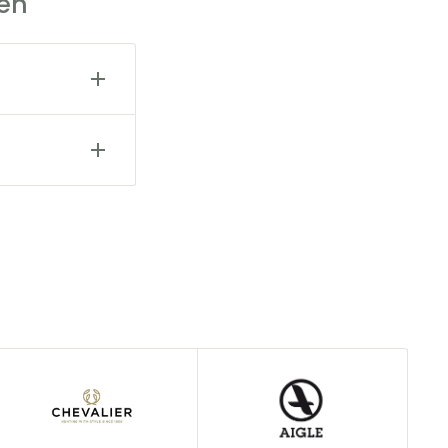
en
estellung