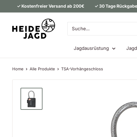
Direkt
✓ Kostenfreier Versand ab 200€
✓ 30 Tage Rückgabe
zum
Inhalt
Heidejagd
Jagdausrüstung
Jagd
Home
Alle Produkte
TSA-Vorhängeschloss