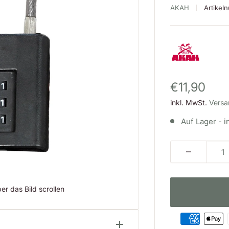
AKAH
Artike
Sonderpre
€11,90
inkl. MwSt.
Versa
Auf Lager - i
r das Bild scrollen