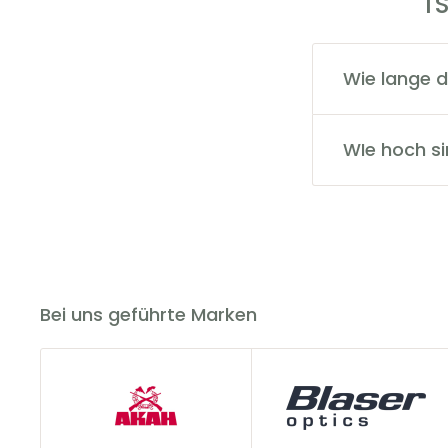
T
Wie lange d
Der Versand da
über die Send
WIe hoch s
Die Versandkos
versandkostenf
Bei uns geführte Marken