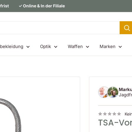
frist
✓ Online & In der Filiale
bekleidung
Optik
Waffen
Marken
Marku
Jagdf
Kei
TSA-Vo