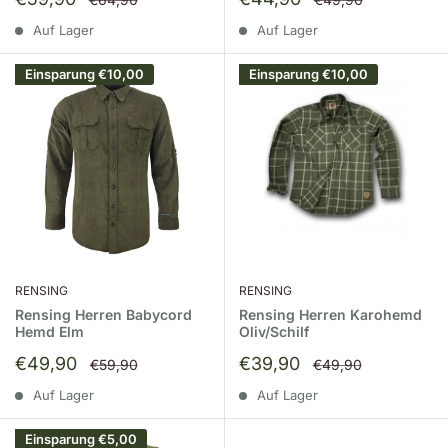
Auf Lager
Auf Lager
Einsparung
€10,00
Einsparung
€10,00
RENSING
RENSING
Rensing Herren Babycord
Rensing Herren Karohemd
Hemd Elm
Oliv/Schilf
Sonderpreis
Sonderpreis
€49,90
€39,90
Normalpreis
Normalpreis
€59,90
€49,90
Auf Lager
Auf Lager
Einsparung
€5,00