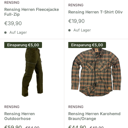
RENSING
RENSING
Rensing Herren Fleecejacke
Rensing Herren T-Shirt Oliv
Full-Zip
Sonderpreis
€19,90
Sonderpreis
€39,90
Auf Lager
Auf Lager
Einsparung
€5,00
Einsparung
€5,00
RENSING
RENSING
Rensing Herren
Rensing Herren Karohemd
Outdoorhose
Braun/Orange
Sonderpreis
Sonderpreis
€59,90
€44,90
Normalpreis
Normalpreis
€64,90
€49,90