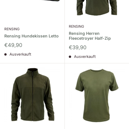
RENSING
RENSING
Rensing Herren
Rensing Hundekissen Letto
Fleecetroyer Half-Zip
Sonderpreis
€49,90
Sonderpreis
€39,90
Ausverkauft
Ausverkauft