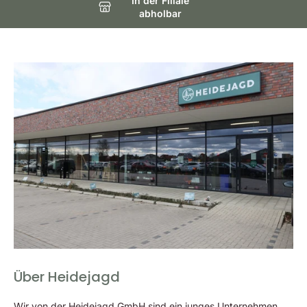
In der Filiale
sorgen. Es besteht aus 100% Baumwolle und ist daher
abholbar
angenehm zu tragen und leicht zu pflegen. Die Stoffqualität
ist strapazierfähig und hält auch nach vielen Wäschen noch
seine Form.
Vielseitige Eigenschaften
Hochwertige reine Baumwolle
Strapazierfähig
Angenehmes Gefühl auf der Haut
2 Patten-Brusttaschen mit Knopfverschluss
Edel abgesetzte Knopfleiste
Button-Down-Kragen
Abgerundeter Saum
Moderne und bequeme Passform
Über Heidejagd
Wir von der Heidejagd GmbH sind ein junges Unternehmen