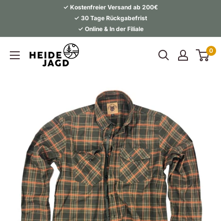
Direkt
✓ Kostenfreier Versand ab 200€
zum
✓ 30 Tage Rückgabefrist
✓ Online & In der Filiale
Inhalt
Heidejagd
0